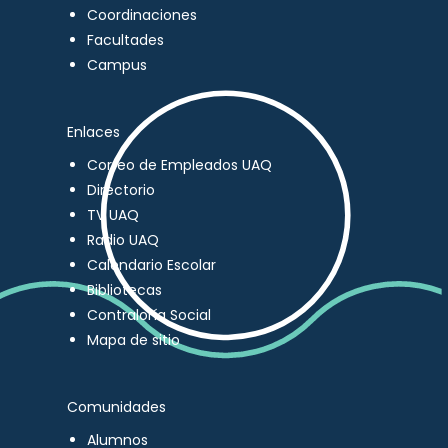
Coordinaciones
Facultades
Campus
Enlaces
Correo de Empleados UAQ
Directorio
TV UAQ
Radio UAQ
Calendario Escolar
Bibliotecas
Contraloría Social
Mapa de sitio
Comunidades
Alumnos