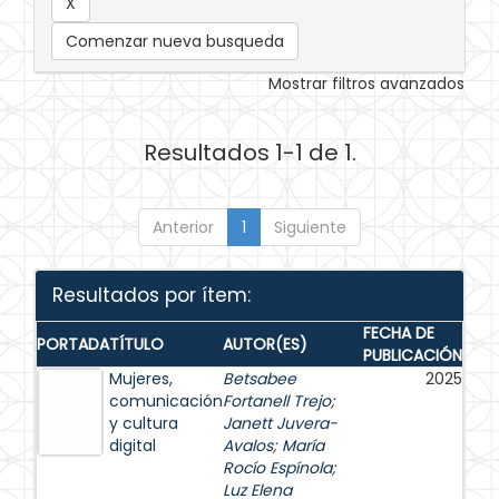
Comenzar nueva busqueda
Mostrar filtros avanzados
Resultados 1-1 de 1.
Anterior
1
Siguiente
Resultados por ítem:
FECHA DE
PORTADA
TÍTULO
AUTOR(ES)
PUBLICACIÓN
Mujeres,
Betsabee
2025
comunicación
Fortanell Trejo
;
y cultura
Janett Juvera-
digital
Avalos
;
María
Rocío Espínola
;
Luz Elena