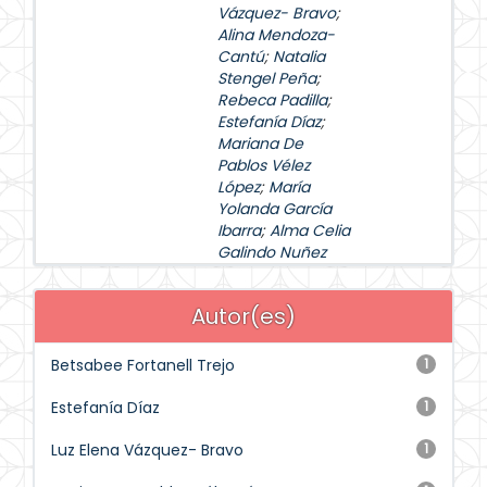
Vázquez- Bravo
;
Alina Mendoza-
Cantú
;
Natalia
Stengel Peña
;
Rebeca Padilla
;
Estefanía Díaz
;
Mariana De
Pablos Vélez
López
;
María
Yolanda García
Ibarra
;
Alma Celia
Galindo Nuñez
Autor(es)
Betsabee Fortanell Trejo
1
Estefanía Díaz
1
Luz Elena Vázquez- Bravo
1