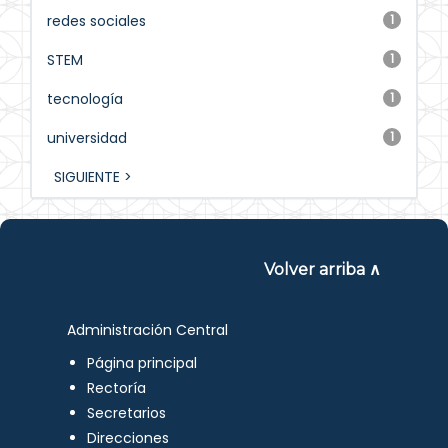
redes sociales
1
STEM
1
tecnología
1
universidad
1
SIGUIENTE >
Volver arriba ∧
Administración Central
Página principal
Rectoría
Secretarios
Direcciones