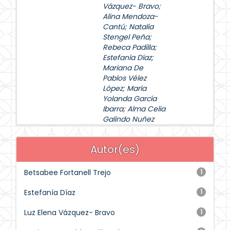
Vázquez- Bravo
;
Alina Mendoza-
Cantú
;
Natalia
Stengel Peña
;
Rebeca Padilla
;
Estefanía Díaz
;
Mariana De
Pablos Vélez
López
;
María
Yolanda García
Ibarra
;
Alma Celia
Galindo Nuñez
Autor(es)
Betsabee Fortanell Trejo
1
Estefanía Díaz
1
Luz Elena Vázquez- Bravo
1