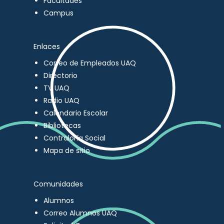
Facultades
Campus
Enlaces
Correo de Empleados UAQ
Directorio
TV UAQ
Radio UAQ
Calendario Escolar
Bibliotecas
Contraloría Social
Mapa de sitio
Comunidades
Alumnos
Correo Alumnos UAQ