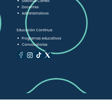
Solicitud Correo
Docentes
Administrativos
Educación Continua
Programas educativos
Convocatorias