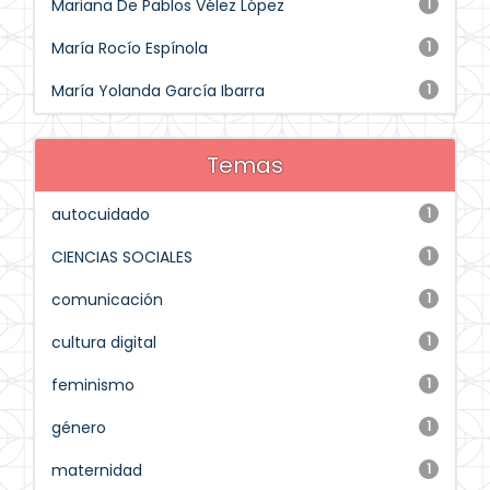
Mariana De Pablos Vélez López
1
María Rocío Espínola
1
María Yolanda García Ibarra
1
Temas
autocuidado
1
CIENCIAS SOCIALES
1
comunicación
1
cultura digital
1
feminismo
1
género
1
maternidad
1