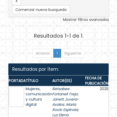
Comenzar nueva busqueda
Mostrar filtros avanzados
Resultados 1-1 de 1.
Anterior
1
Siguiente
Resultados por ítem:
FECHA DE
PORTADA
TÍTULO
AUTOR(ES)
PUBLICACIÓN
Mujeres,
Betsabee
2025
comunicación
Fortanell Trejo
;
y cultura
Janett Juvera-
digital
Avalos
;
María
Rocío Espínola
;
Luz Elena