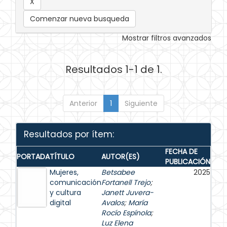
Comenzar nueva busqueda
Mostrar filtros avanzados
Resultados 1-1 de 1.
Anterior
1
Siguiente
Resultados por ítem:
FECHA DE
PORTADA
TÍTULO
AUTOR(ES)
PUBLICACIÓN
Mujeres,
Betsabee
2025
comunicación
Fortanell Trejo
;
y cultura
Janett Juvera-
digital
Avalos
;
María
Rocío Espínola
;
Luz Elena