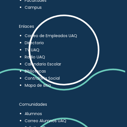
Facultades
Campus
Enlaces
Correo de Empleados UAQ
Directorio
TV UAQ
Radio UAQ
Calendario Escolar
Bibliotecas
Contraloría Social
Mapa de sitio
Comunidades
Alumnos
Correo Alumnos UAQ