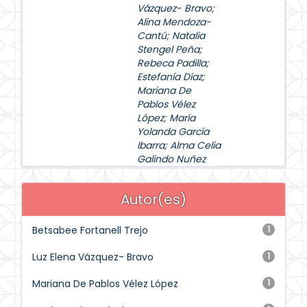
Vázquez- Bravo
;
Alina Mendoza-
Cantú
;
Natalia
Stengel Peña
;
Rebeca Padilla
;
Estefanía Díaz
;
Mariana De
Pablos Vélez
López
;
María
Yolanda García
Ibarra
;
Alma Celia
Galindo Nuñez
Autor(es)
Betsabee Fortanell Trejo
1
Luz Elena Vázquez- Bravo
1
Mariana De Pablos Vélez López
1