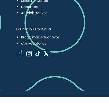
Solicitud Correo
Docentes
Administrativos
Educación Continua
Programas educativos
Convocatorias