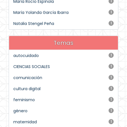
María Rocío Espínola
1
María Yolanda García Ibarra
1
Natalia Stengel Peña
1
Temas
autocuidado
1
CIENCIAS SOCIALES
1
comunicación
1
cultura digital
1
feminismo
1
género
1
maternidad
1