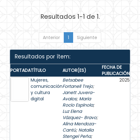
Resultados 1-1 de 1.
Anterior
1
Siguiente
Resultados por ítem:
FECHA DE
PORTADA
TÍTULO
AUTOR(ES)
PUBLICACIÓN
Mujeres,
Betsabee
2025
comunicación
Fortanell Trejo
;
y cultura
Janett Juvera-
digital
Avalos
;
María
Rocío Espínola
;
Luz Elena
Vázquez- Bravo
;
Alina Mendoza-
Cantú
;
Natalia
Stengel Peña
;