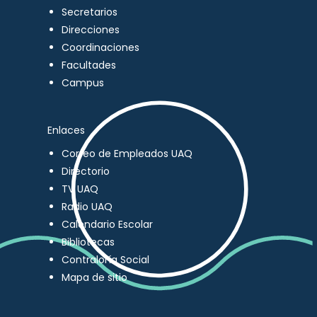
Secretarios
Direcciones
Coordinaciones
Facultades
Campus
Enlaces
Correo de Empleados UAQ
Directorio
TV UAQ
Radio UAQ
Calendario Escolar
Bibliotecas
Contraloría Social
Mapa de sitio