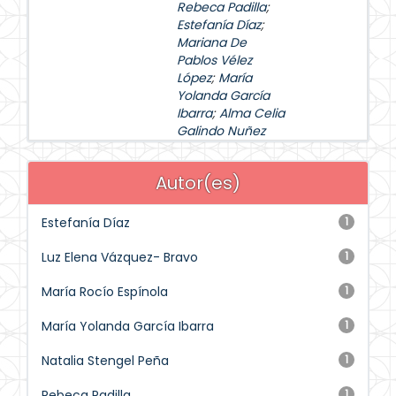
Rebeca Padilla
;
Estefanía Díaz
;
Mariana De
Pablos Vélez
López
;
María
Yolanda García
Ibarra
;
Alma Celia
Galindo Nuñez
Autor(es)
Estefanía Díaz
1
Luz Elena Vázquez- Bravo
1
María Rocío Espínola
1
María Yolanda García Ibarra
1
Natalia Stengel Peña
1
Rebeca Padilla
1