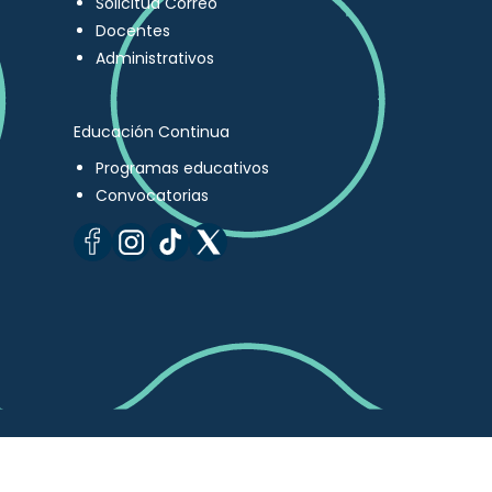
Solicitud Correo
Docentes
Administrativos
Educación Continua
Programas educativos
Convocatorias