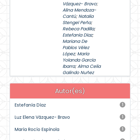
Vázquez- Bravo
;
Alina Mendoza-
Cantú
;
Natalia
Stengel Peña
;
Rebeca Padilla
;
Estefanía Díaz
;
Mariana De
Pablos Vélez
López
;
María
Yolanda García
Ibarra
;
Alma Celia
Galindo Nuñez
Autor(es)
Estefanía Díaz
1
Luz Elena Vázquez- Bravo
1
María Rocío Espínola
1