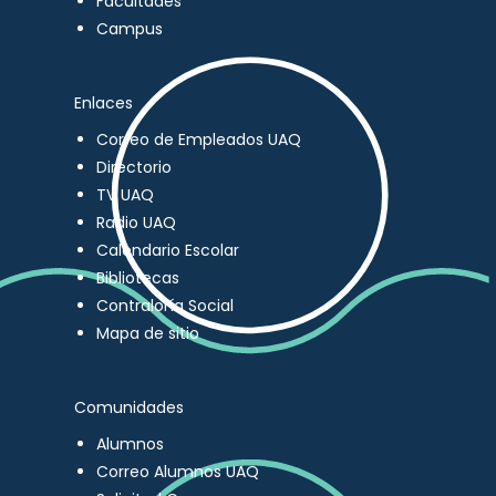
Facultades
Campus
Enlaces
Correo de Empleados UAQ
Directorio
TV UAQ
Radio UAQ
Calendario Escolar
Bibliotecas
Contraloría Social
Mapa de sitio
Comunidades
Alumnos
Correo Alumnos UAQ