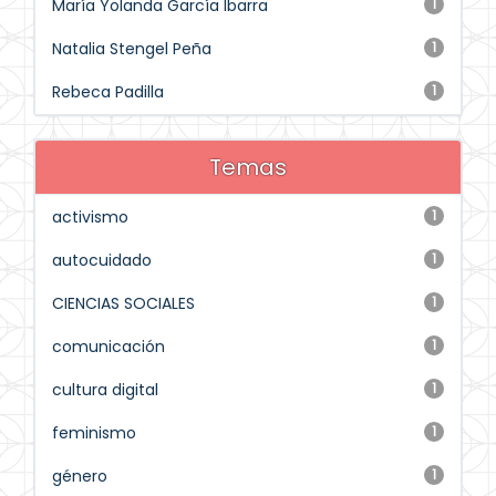
María Yolanda García Ibarra
1
Natalia Stengel Peña
1
Rebeca Padilla
1
Temas
activismo
1
autocuidado
1
CIENCIAS SOCIALES
1
comunicación
1
cultura digital
1
feminismo
1
género
1