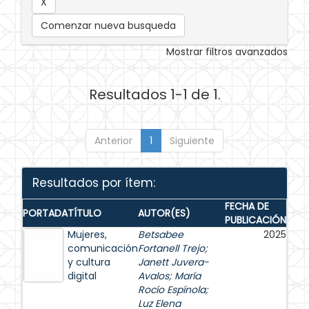
Comenzar nueva busqueda
Mostrar filtros avanzados
Resultados 1-1 de 1.
Anterior
1
Siguiente
Resultados por ítem:
FECHA DE
PORTADA
TÍTULO
AUTOR(ES)
PUBLICACIÓN
Mujeres,
Betsabee
2025
comunicación
Fortanell Trejo
;
y cultura
Janett Juvera-
digital
Avalos
;
María
Rocío Espínola
;
Luz Elena