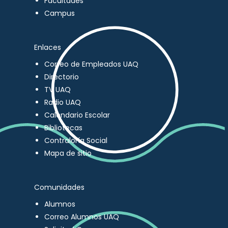
Facultades
Campus
Enlaces
Correo de Empleados UAQ
Directorio
TV UAQ
Radio UAQ
Calendario Escolar
Bibliotecas
Contraloría Social
Mapa de sitio
Comunidades
Alumnos
Correo Alumnos UAQ