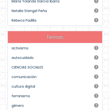
María Yolanda García Ibarra
1
Natalia Stengel Peña
1
Rebeca Padilla
1
Temas
activismo
1
autocuidado
1
CIENCIAS SOCIALES
1
comunicación
1
cultura digital
1
feminismo
1
género
1