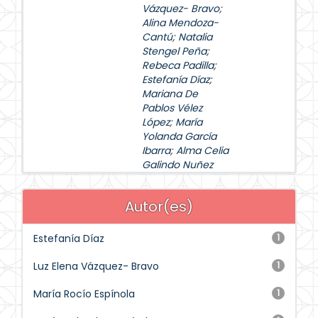
Vázquez- Bravo
;
Alina Mendoza-
Cantú
;
Natalia
Stengel Peña
;
Rebeca Padilla
;
Estefanía Díaz
;
Mariana De
Pablos Vélez
López
;
María
Yolanda García
Ibarra
;
Alma Celia
Galindo Nuñez
Autor(es)
Estefanía Díaz
1
Luz Elena Vázquez- Bravo
1
María Rocío Espínola
1