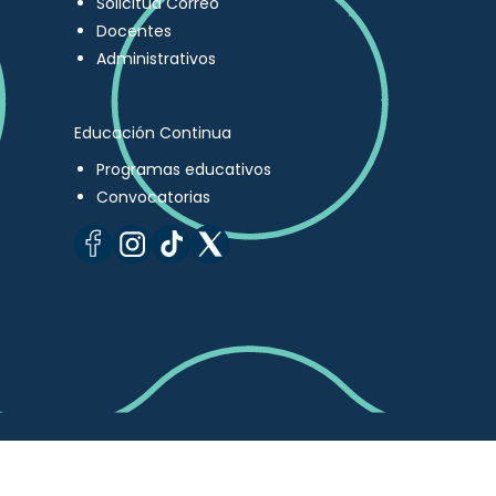
Solicitud Correo
Docentes
Administrativos
Educación Continua
Programas educativos
Convocatorias