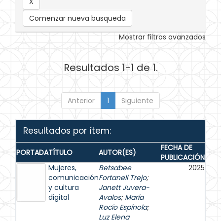
Comenzar nueva busqueda
Mostrar filtros avanzados
Resultados 1-1 de 1.
Anterior
1
Siguiente
Resultados por ítem:
FECHA DE
PORTADA
TÍTULO
AUTOR(ES)
PUBLICACIÓN
Mujeres,
Betsabee
2025
comunicación
Fortanell Trejo
;
y cultura
Janett Juvera-
digital
Avalos
;
María
Rocío Espínola
;
Luz Elena