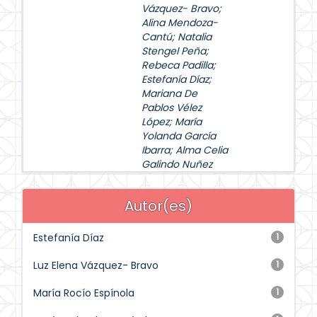
Vázquez- Bravo
;
Alina Mendoza-
Cantú
;
Natalia
Stengel Peña
;
Rebeca Padilla
;
Estefanía Díaz
;
Mariana De
Pablos Vélez
López
;
María
Yolanda García
Ibarra
;
Alma Celia
Galindo Nuñez
Autor(es)
Estefanía Díaz
1
Luz Elena Vázquez- Bravo
1
María Rocío Espínola
1