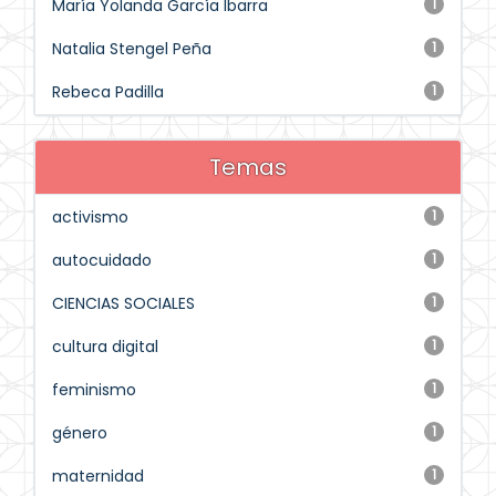
María Yolanda García Ibarra
1
Natalia Stengel Peña
1
Rebeca Padilla
1
Temas
activismo
1
autocuidado
1
CIENCIAS SOCIALES
1
cultura digital
1
feminismo
1
género
1
maternidad
1