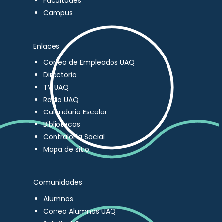
Facultades
Campus
Enlaces
Correo de Empleados UAQ
Directorio
TV UAQ
Radio UAQ
Calendario Escolar
Bibliotecas
Contraloría Social
Mapa de sitio
Comunidades
Alumnos
Correo Alumnos UAQ