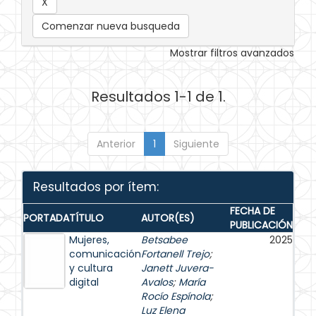
Comenzar nueva busqueda
Mostrar filtros avanzados
Resultados 1-1 de 1.
Anterior
1
Siguiente
Resultados por ítem:
FECHA DE
PORTADA
TÍTULO
AUTOR(ES)
PUBLICACIÓN
Mujeres,
Betsabee
2025
comunicación
Fortanell Trejo
;
y cultura
Janett Juvera-
digital
Avalos
;
María
Rocío Espínola
;
Luz Elena