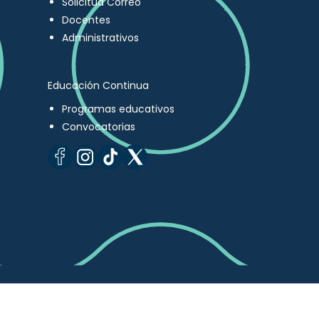
Solicitud Correo
Docentes
Administrativos
Educación Continua
Programas educativos
Convocatorias