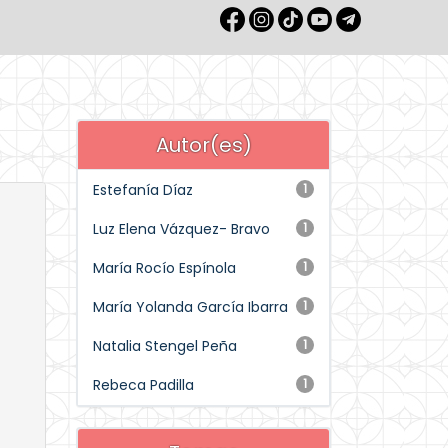
Autor(es)
Estefanía Díaz
1
Luz Elena Vázquez- Bravo
1
María Rocío Espínola
1
María Yolanda García Ibarra
1
Natalia Stengel Peña
1
Rebeca Padilla
1