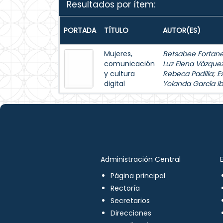
Resultados por ítem:
PORTADA
TÍTULO
AUTOR(ES)
Mujeres,
Betsabee Fortanel
comunicación
Luz Elena Vázque
y cultura
Rebeca Padilla
;
E
digital
Yolanda García Ib
Administración Central
Página principal
Rectoría
Secretarios
Direcciones