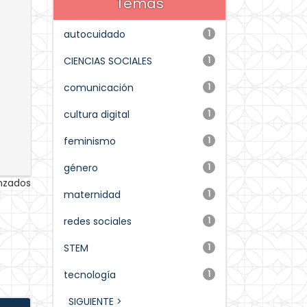
Temas
autocuidado
1
CIENCIAS SOCIALES
1
comunicación
1
cultura digital
1
feminismo
1
género
1
anzados
maternidad
1
redes sociales
1
STEM
1
tecnología
1
SIGUIENTE >