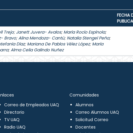
FECHA 
PUBLIC
l Trejo
;
Janett Juvera- Avalos
;
María Rocío Espínola
;
z- Bravo
;
Alina Mendoza- Cantú
;
Natalia Stengel Peña
;
stefanía Díaz
;
Mariana De Pablos Vélez López
;
María
arra
;
Alma Celia Galindo Nuñez
Enlaces
Comunidades
Correo de Empleados UAQ
Alumnos
Directorio
Correo Alumnos UAQ
TV UAQ
Solicitud Correo
Radio UAQ
Docentes