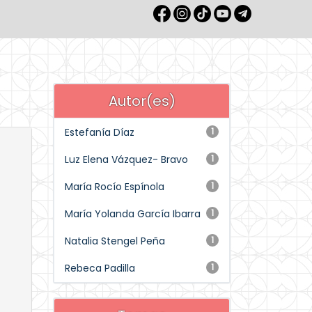
Autor(es)
Estefanía Díaz
1
Luz Elena Vázquez- Bravo
1
María Rocío Espínola
1
María Yolanda García Ibarra
1
Natalia Stengel Peña
1
Rebeca Padilla
1