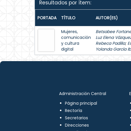
Resultados por ítem:
PORTADA
TÍTULO
AUTOR(ES)
Mujeres,
Betsabee Fortanel
comunicación
Luz Elena Vázque
y cultura
Rebeca Padilla
;
E
digital
Yolanda García Ib
Administración Central
Página principal
Rectoría
Secretarios
Direcciones