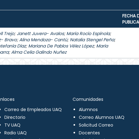
FECHA 
PUBLIC
l Trejo
;
Janett Juvera- Avalos
;
María Rocío Espínola
;
z- Bravo
;
Alina Mendoza- Cantú
;
Natalia Stengel Peña
;
stefanía Díaz
;
Mariana De Pablos Vélez López
;
María
arra
;
Alma Celia Galindo Nuñez
Enlaces
Comunidades
Correo de Empleados UAQ
Alumnos
Directorio
Correo Alumnos UAQ
TV UAQ
Solicitud Correo
Radio UAQ
Docentes