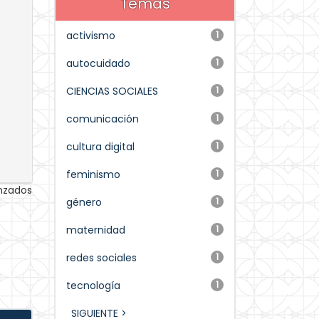
Temas
activismo
1
autocuidado
1
CIENCIAS SOCIALES
1
comunicación
1
cultura digital
1
feminismo
1
anzados
género
1
maternidad
1
redes sociales
1
tecnología
1
SIGUIENTE >