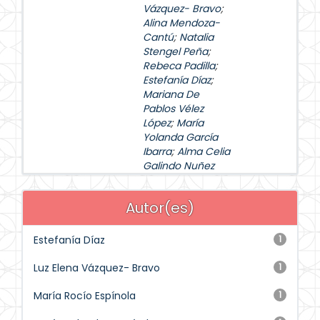
Vázquez- Bravo
;
Alina Mendoza-
Cantú
;
Natalia
Stengel Peña
;
Rebeca Padilla
;
Estefanía Díaz
;
Mariana De
Pablos Vélez
López
;
María
Yolanda García
Ibarra
;
Alma Celia
Galindo Nuñez
Autor(es)
Estefanía Díaz
1
Luz Elena Vázquez- Bravo
1
María Rocío Espínola
1