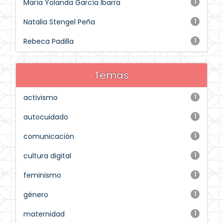
María Yolanda García Ibarra
1
Natalia Stengel Peña
1
Rebeca Padilla
1
Temas
activismo
1
autocuidado
1
comunicación
1
cultura digital
1
feminismo
1
género
1
maternidad
1