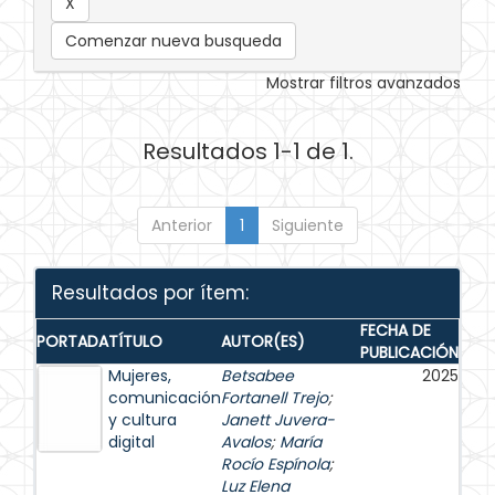
Comenzar nueva busqueda
Mostrar filtros avanzados
Resultados 1-1 de 1.
Anterior
1
Siguiente
Resultados por ítem:
FECHA DE
PORTADA
TÍTULO
AUTOR(ES)
PUBLICACIÓN
Mujeres,
Betsabee
2025
comunicación
Fortanell Trejo
;
y cultura
Janett Juvera-
digital
Avalos
;
María
Rocío Espínola
;
Luz Elena