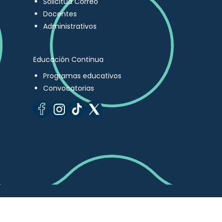
Solicitud Correo
Docentes
Administrativos
Educación Continua
Programas educativos
Convocatorias