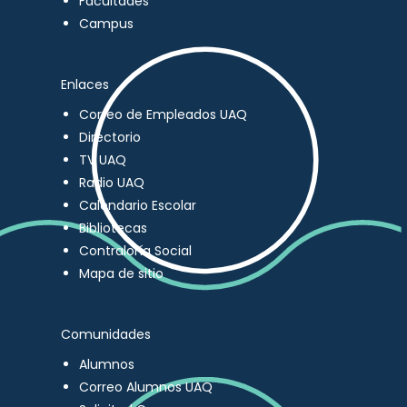
Facultades
Campus
Enlaces
Correo de Empleados UAQ
Directorio
TV UAQ
Radio UAQ
Calendario Escolar
Bibliotecas
Contraloría Social
Mapa de sitio
Comunidades
Alumnos
Correo Alumnos UAQ