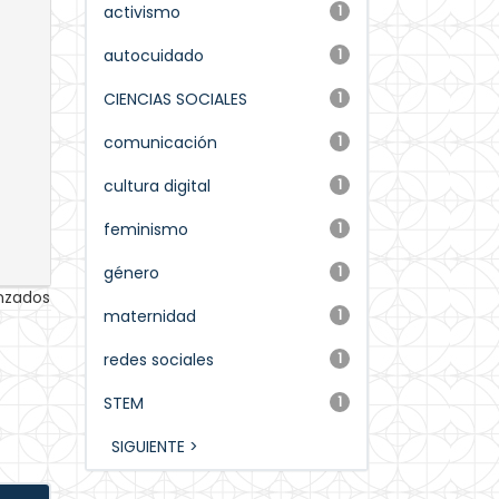
activismo
1
autocuidado
1
CIENCIAS SOCIALES
1
comunicación
1
cultura digital
1
feminismo
1
género
1
anzados
maternidad
1
redes sociales
1
STEM
1
SIGUIENTE >