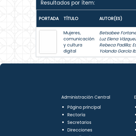
Resultados por ítem:
PORTADA
TÍTULO
AUTOR(ES)
Mujeres,
Betsabee Fortanel
comunicación
Luz Elena Vázque
y cultura
Rebeca Padilla
;
E
digital
Yolanda García Ib
Administración Central
Página principal
Rectoría
Secretarios
Direcciones