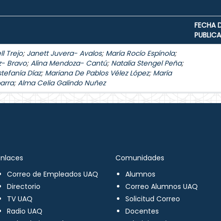
FECHA 
PUBLIC
l Trejo
;
Janett Juvera- Avalos
;
María Rocío Espínola
;
z- Bravo
;
Alina Mendoza- Cantú
;
Natalia Stengel Peña
;
stefanía Díaz
;
Mariana De Pablos Vélez López
;
María
arra
;
Alma Celia Galindo Nuñez
Enlaces
Comunidades
Correo de Empleados UAQ
Alumnos
Directorio
Correo Alumnos UAQ
TV UAQ
Solicitud Correo
Radio UAQ
Docentes