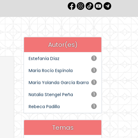
Autor(es)
Estefanía Díaz
1
María Rocío Espínola
1
María Yolanda García Ibarra
1
Natalia Stengel Peña
1
Rebeca Padilla
1
Temas