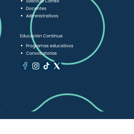
Solicitud Correo
Docentes
Administrativos
Educación Continua
Programas educativos
Convocatorias