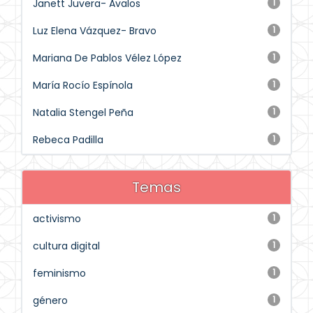
Janett Juvera- Avalos
1
Luz Elena Vázquez- Bravo
1
Mariana De Pablos Vélez López
1
María Rocío Espínola
1
Natalia Stengel Peña
1
Rebeca Padilla
1
Temas
activismo
1
cultura digital
1
feminismo
1
género
1