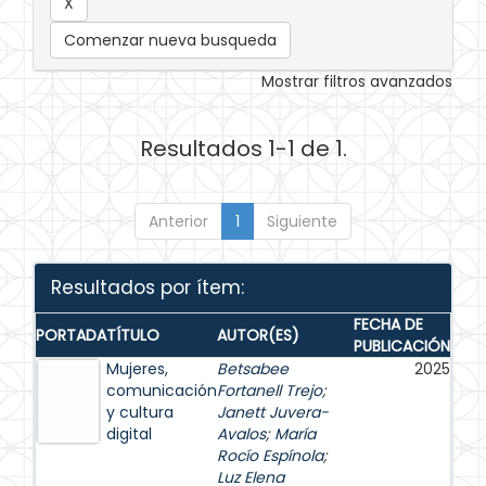
Comenzar nueva busqueda
Mostrar filtros avanzados
Resultados 1-1 de 1.
Anterior
1
Siguiente
Resultados por ítem:
FECHA DE
PORTADA
TÍTULO
AUTOR(ES)
PUBLICACIÓN
Mujeres,
Betsabee
2025
comunicación
Fortanell Trejo
;
y cultura
Janett Juvera-
digital
Avalos
;
María
Rocío Espínola
;
Luz Elena