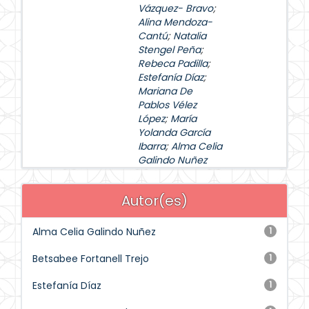
Vázquez- Bravo
;
Alina Mendoza-
Cantú
;
Natalia
Stengel Peña
;
Rebeca Padilla
;
Estefanía Díaz
;
Mariana De
Pablos Vélez
López
;
María
Yolanda García
Ibarra
;
Alma Celia
Galindo Nuñez
Autor(es)
Alma Celia Galindo Nuñez
1
Betsabee Fortanell Trejo
1
Estefanía Díaz
1