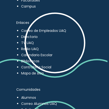
Facultades
Campus
Enlaces
Correo de Empleados UAQ
Directorio
TV UAQ
Radio UAQ
Calendario Escolar
Bibliotecas
Contraloría Social
Mapa de sitio
Comunidades
Alumnos
Correo Alumnos UAQ