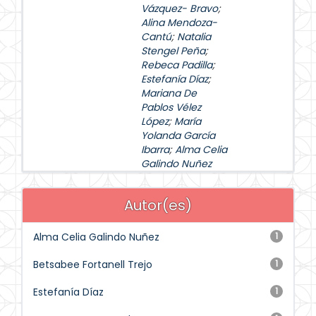
Vázquez- Bravo
;
Alina Mendoza-
Cantú
;
Natalia
Stengel Peña
;
Rebeca Padilla
;
Estefanía Díaz
;
Mariana De
Pablos Vélez
López
;
María
Yolanda García
Ibarra
;
Alma Celia
Galindo Nuñez
Autor(es)
Alma Celia Galindo Nuñez
1
Betsabee Fortanell Trejo
1
Estefanía Díaz
1