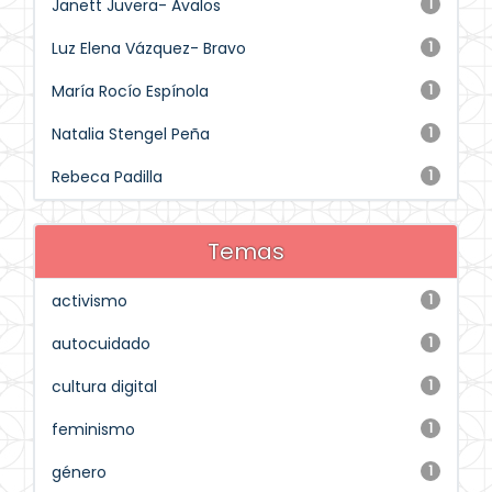
Janett Juvera- Avalos
1
Luz Elena Vázquez- Bravo
1
María Rocío Espínola
1
Natalia Stengel Peña
1
Rebeca Padilla
1
Temas
activismo
1
autocuidado
1
cultura digital
1
feminismo
1
género
1