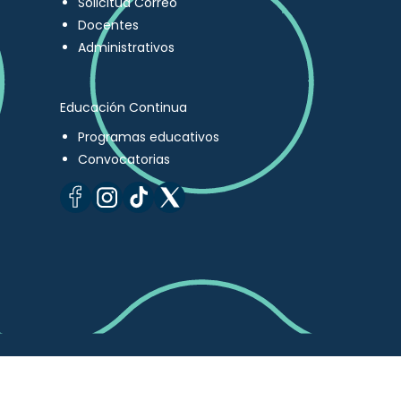
Solicitud Correo
Docentes
Administrativos
Educación Continua
Programas educativos
Convocatorias