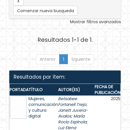
Comenzar nueva busqueda
Mostrar filtros avanzados
Resultados 1-1 de 1.
Anterior
1
Siguiente
Resultados por ítem:
FECHA DE
PORTADA
TÍTULO
AUTOR(ES)
PUBLICACIÓN
Mujeres,
Betsabee
2025
comunicación
Fortanell Trejo
;
y cultura
Janett Juvera-
digital
Avalos
;
María
Rocío Espínola
;
Luz Elena