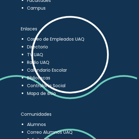
Facultades
Campus
Enlaces
Correo de Empleados UAQ
Directorio
TV UAQ
Radio UAQ
Calendario Escolar
Bibliotecas
Contraloría Social
Mapa de sitio
Comunidades
Alumnos
Correo Alumnos UAQ