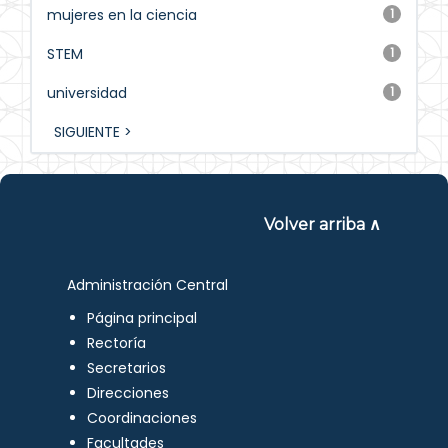
mujeres en la ciencia
1
STEM
1
universidad
1
SIGUIENTE >
Volver arriba ∧
Administración Central
Página principal
Rectoría
Secretarios
Direcciones
Coordinaciones
Facultades