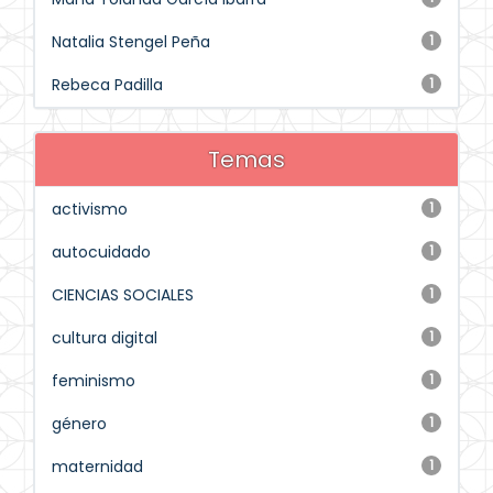
Natalia Stengel Peña
1
Rebeca Padilla
1
Temas
activismo
1
autocuidado
1
CIENCIAS SOCIALES
1
cultura digital
1
feminismo
1
género
1
maternidad
1