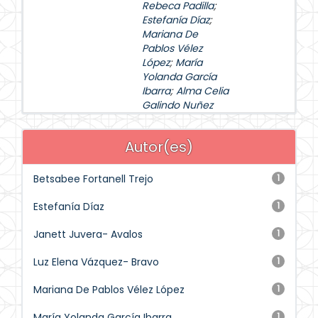
Rebeca Padilla
;
Estefanía Díaz
;
Mariana De
Pablos Vélez
López
;
María
Yolanda García
Ibarra
;
Alma Celia
Galindo Nuñez
Autor(es)
Betsabee Fortanell Trejo
1
Estefanía Díaz
1
Janett Juvera- Avalos
1
Luz Elena Vázquez- Bravo
1
Mariana De Pablos Vélez López
1
María Yolanda García Ibarra
1