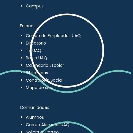
Campus
Enlaces
Correo de Empleados UAQ
Directorio
TV UAQ
Radio UAQ
Calendario Escolar
Bibliotecas
Contraloría Social
Mapa de sitio
Comunidades
Alumnos
Correo Alumnos UAQ
Solicitud Correo