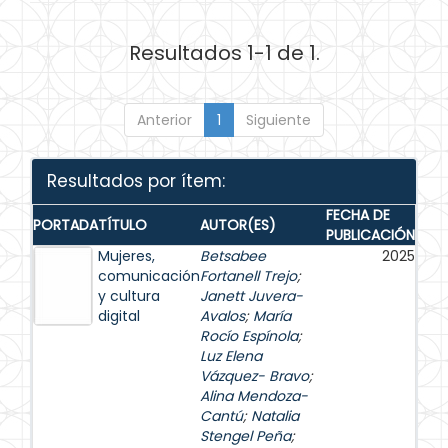
Resultados 1-1 de 1.
Anterior
1
Siguiente
Resultados por ítem:
FECHA DE
PORTADA
TÍTULO
AUTOR(ES)
PUBLICACIÓN
Mujeres,
Betsabee
2025
comunicación
Fortanell Trejo
;
y cultura
Janett Juvera-
digital
Avalos
;
María
Rocío Espínola
;
Luz Elena
Vázquez- Bravo
;
Alina Mendoza-
Cantú
;
Natalia
Stengel Peña
;