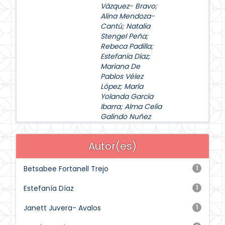
Vázquez- Bravo
;
Alina Mendoza-
Cantú
;
Natalia
Stengel Peña
;
Rebeca Padilla
;
Estefanía Díaz
;
Mariana De
Pablos Vélez
López
;
María
Yolanda García
Ibarra
;
Alma Celia
Galindo Nuñez
Autor(es)
Betsabee Fortanell Trejo
1
Estefanía Díaz
1
Janett Juvera- Avalos
1