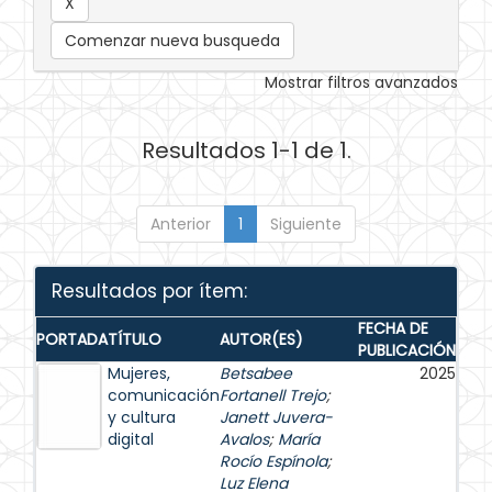
Comenzar nueva busqueda
Mostrar filtros avanzados
Resultados 1-1 de 1.
Anterior
1
Siguiente
Resultados por ítem:
FECHA DE
PORTADA
TÍTULO
AUTOR(ES)
PUBLICACIÓN
Mujeres,
Betsabee
2025
comunicación
Fortanell Trejo
;
y cultura
Janett Juvera-
digital
Avalos
;
María
Rocío Espínola
;
Luz Elena