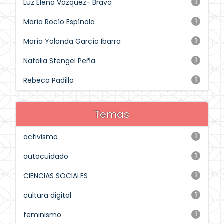
Luz Elena Vázquez- Bravo
1
María Rocío Espínola
1
María Yolanda García Ibarra
1
Natalia Stengel Peña
1
Rebeca Padilla
1
Temas
activismo
1
autocuidado
1
CIENCIAS SOCIALES
1
cultura digital
1
feminismo
1