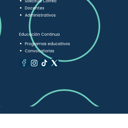
Solicitud Correo
Docentes
Administrativos
Educación Continua
Programas educativos
Convocatorias