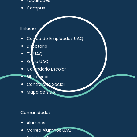
Facultades
Campus
Enlaces
Correo de Empleados UAQ
Directorio
TV UAQ
Radio UAQ
Calendario Escolar
Bibliotecas
Contraloría Social
Mapa de sitio
Comunidades
Alumnos
Correo Alumnos UAQ