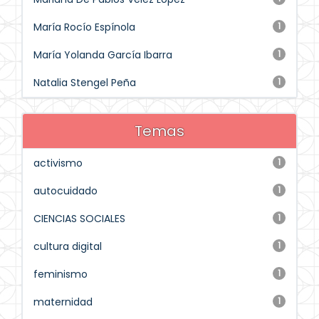
María Rocío Espínola
1
María Yolanda García Ibarra
1
Natalia Stengel Peña
1
Temas
activismo
1
autocuidado
1
CIENCIAS SOCIALES
1
cultura digital
1
feminismo
1
maternidad
1