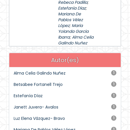
Rebeca Padilla
;
Estefanía Díaz
;
Mariana De
Pablos Vélez
López
;
María
Yolanda García
Ibarra
;
Alma Celia
Galindo Nuñez
Autor(es)
Alma Celia Galindo Nuñez
1
Betsabee Fortanell Trejo
1
Estefanía Díaz
1
Janett Juvera- Avalos
1
Luz Elena Vázquez- Bravo
1
Mariana De Pablos Vélez López
1