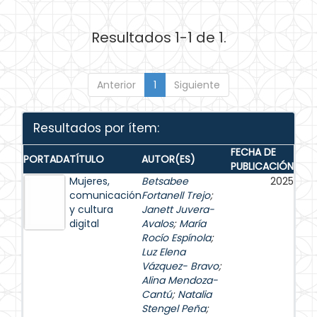
Resultados 1-1 de 1.
Anterior
1
Siguiente
Resultados por ítem:
FECHA DE
PORTADA
TÍTULO
AUTOR(ES)
PUBLICACIÓN
Mujeres,
Betsabee
2025
comunicación
Fortanell Trejo
;
y cultura
Janett Juvera-
digital
Avalos
;
María
Rocío Espínola
;
Luz Elena
Vázquez- Bravo
;
Alina Mendoza-
Cantú
;
Natalia
Stengel Peña
;