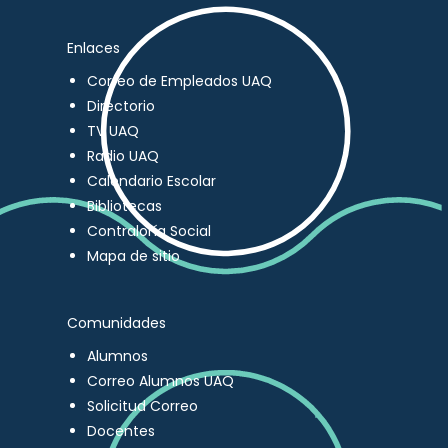
Enlaces
Correo de Empleados UAQ
Directorio
TV UAQ
Radio UAQ
Calendario Escolar
Bibliotecas
Contraloría Social
Mapa de sitio
Comunidades
Alumnos
Correo Alumnos UAQ
Solicitud Correo
Docentes