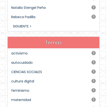
Natalia Stengel Peña
1
Rebeca Padilla
1
SIGUIENTE >
Temas
activismo
1
autocuidado
1
CIENCIAS SOCIALES
1
cultura digital
1
feminismo
1
maternidad
1