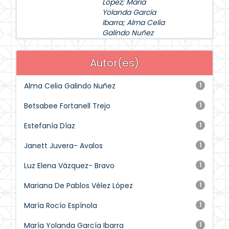
López
;
María
Yolanda García
Ibarra
;
Alma Celia
Galindo Nuñez
Autor(es)
Alma Celia Galindo Nuñez
1
Betsabee Fortanell Trejo
1
Estefanía Díaz
1
Janett Juvera- Avalos
1
Luz Elena Vázquez- Bravo
1
Mariana De Pablos Vélez López
1
María Rocío Espínola
1
María Yolanda García Ibarra
1