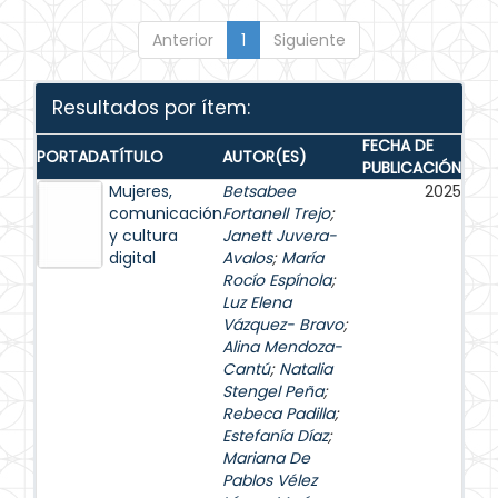
Anterior
1
Siguiente
Resultados por ítem:
FECHA DE
PORTADA
TÍTULO
AUTOR(ES)
PUBLICACIÓN
Mujeres,
Betsabee
2025
comunicación
Fortanell Trejo
;
y cultura
Janett Juvera-
digital
Avalos
;
María
Rocío Espínola
;
Luz Elena
Vázquez- Bravo
;
Alina Mendoza-
Cantú
;
Natalia
Stengel Peña
;
Rebeca Padilla
;
Estefanía Díaz
;
Mariana De
Pablos Vélez