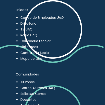
Enlaces
Correo de Empleados UAQ
Directorio
TV UAQ
Radio UAQ
Calendario Escolar
Bibliotecas
Contraloría Social
Mapa de sitio
Comunidades
Alumnos
Correo Alumnos UAQ
Solicitud Correo
Docentes