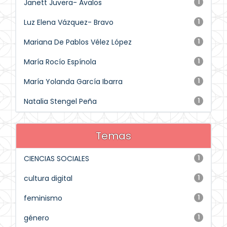
Janett Juvera- Avalos
1
Luz Elena Vázquez- Bravo
1
Mariana De Pablos Vélez López
1
María Rocío Espínola
1
María Yolanda García Ibarra
1
Natalia Stengel Peña
1
Temas
CIENCIAS SOCIALES
1
cultura digital
1
feminismo
1
género
1