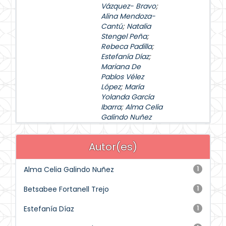
Vázquez- Bravo
;
Alina Mendoza-
Cantú
;
Natalia
Stengel Peña
;
Rebeca Padilla
;
Estefanía Díaz
;
Mariana De
Pablos Vélez
López
;
María
Yolanda García
Ibarra
;
Alma Celia
Galindo Nuñez
Autor(es)
Alma Celia Galindo Nuñez
1
Betsabee Fortanell Trejo
1
Estefanía Díaz
1