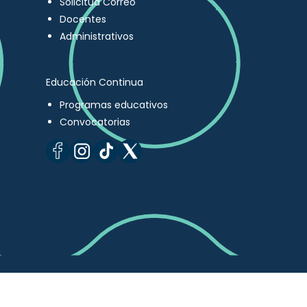
Solicitud Correo
Docentes
Administrativos
Educación Continua
Programas educativos
Convocatorias