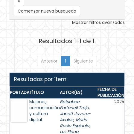
Comenzar nueva busqueda
Mostrar filtros avanzados
Resultados 1-1 de 1.
Anterior
1
Siguiente
Resultados por ítem:
FECHA DE
PORTADA
TÍTULO
AUTOR(ES)
PUBLICACIÓN
Mujeres,
Betsabee
2025
comunicación
Fortanell Trejo
;
y cultura
Janett Juvera-
digital
Avalos
;
María
Rocío Espínola
;
Luz Elena