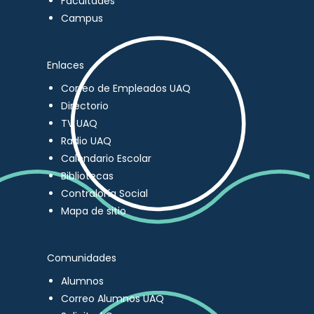
Facultades
Campus
Enlaces
Correo de Empleados UAQ
Directorio
TV UAQ
Radio UAQ
Calendario Escolar
Bibliotecas
Contraloría Social
Mapa de sitio
Comunidades
Alumnos
Correo Alumnos UAQ