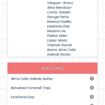
Vázquez- Bravo
;
Alina Mendoza-
Cantú
;
Natalia
Stengel Peña
;
Rebeca Padilla
;
Estefanía Díaz
;
Mariana De
Pablos Vélez
López
;
María
Yolanda García
Ibarra
;
Alma Celia
Galindo Nuñez
Autor(es)
Alma Celia Galindo Nuñez
1
Betsabee Fortanell Trejo
1
Estefanía Díaz
1