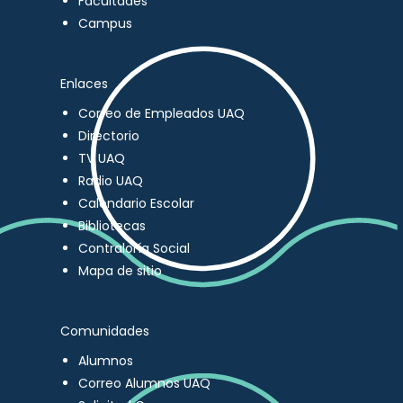
Facultades
Campus
Enlaces
Correo de Empleados UAQ
Directorio
TV UAQ
Radio UAQ
Calendario Escolar
Bibliotecas
Contraloría Social
Mapa de sitio
Comunidades
Alumnos
Correo Alumnos UAQ