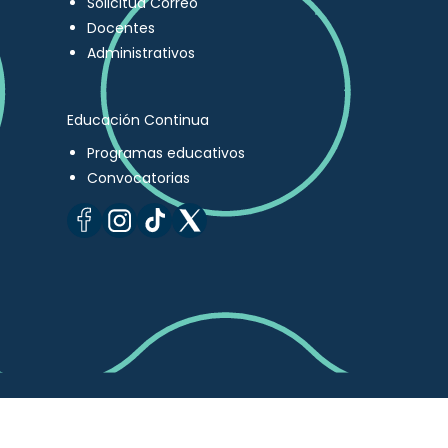
Solicitud Correo
Docentes
Administrativos
Educación Continua
Programas educativos
Convocatorias