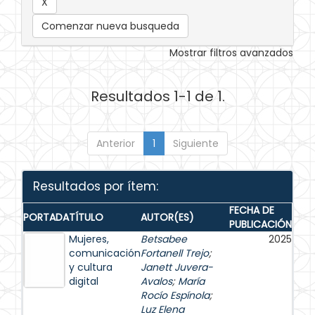
Comenzar nueva busqueda
Mostrar filtros avanzados
Resultados 1-1 de 1.
Anterior
1
Siguiente
Resultados por ítem:
FECHA DE
PORTADA
TÍTULO
AUTOR(ES)
PUBLICACIÓN
Mujeres,
Betsabee
2025
comunicación
Fortanell Trejo
;
y cultura
Janett Juvera-
digital
Avalos
;
María
Rocío Espínola
;
Luz Elena