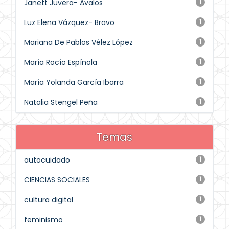
Janett Juvera- Avalos
1
Luz Elena Vázquez- Bravo
1
Mariana De Pablos Vélez López
1
María Rocío Espínola
1
María Yolanda García Ibarra
1
Natalia Stengel Peña
1
Temas
autocuidado
1
CIENCIAS SOCIALES
1
cultura digital
1
feminismo
1