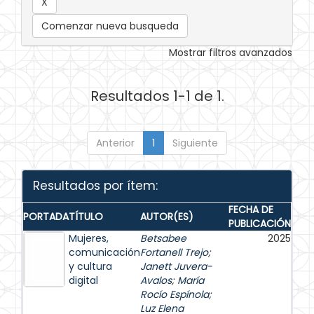
Comenzar nueva busqueda
Mostrar filtros avanzados
Resultados 1-1 de 1.
Anterior
1
Siguiente
Resultados por ítem:
FECHA DE
PORTADA
TÍTULO
AUTOR(ES)
PUBLICACIÓN
Mujeres,
Betsabee
2025
comunicación
Fortanell Trejo
;
y cultura
Janett Juvera-
digital
Avalos
;
María
Rocío Espínola
;
Luz Elena