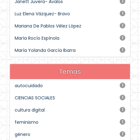
Janett Juvera- Avalos
1
Luz Elena Vázquez- Bravo
1
Mariana De Pablos Vélez López
1
María Rocío Espínola
1
María Yolanda García Ibarra
1
Temas
autocuidado
1
CIENCIAS SOCIALES
1
cultura digital
1
feminismo
1
género
1