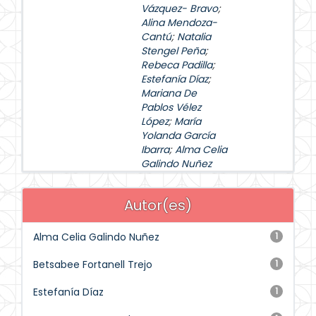
Vázquez- Bravo
;
Alina Mendoza-
Cantú
;
Natalia
Stengel Peña
;
Rebeca Padilla
;
Estefanía Díaz
;
Mariana De
Pablos Vélez
López
;
María
Yolanda García
Ibarra
;
Alma Celia
Galindo Nuñez
Autor(es)
Alma Celia Galindo Nuñez
1
Betsabee Fortanell Trejo
1
Estefanía Díaz
1