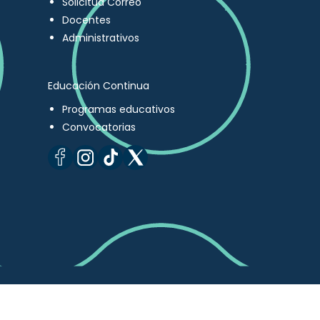
Solicitud Correo
Docentes
Administrativos
Educación Continua
Programas educativos
Convocatorias