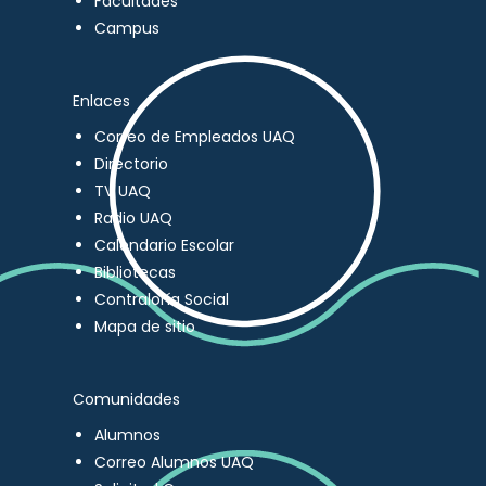
Facultades
Campus
Enlaces
Correo de Empleados UAQ
Directorio
TV UAQ
Radio UAQ
Calendario Escolar
Bibliotecas
Contraloría Social
Mapa de sitio
Comunidades
Alumnos
Correo Alumnos UAQ