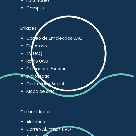
Facultades
Campus
Enlaces
Correo de Empleados UAQ
Directorio
TV UAQ
Radio UAQ
Calendario Escolar
Bibliotecas
Contraloría Social
Mapa de sitio
Comunidades
Alumnos
Correo Alumnos UAQ