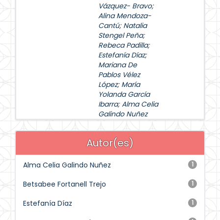
Vázquez- Bravo
;
Alina Mendoza-
Cantú
;
Natalia
Stengel Peña
;
Rebeca Padilla
;
Estefanía Díaz
;
Mariana De
Pablos Vélez
López
;
María
Yolanda García
Ibarra
;
Alma Celia
Galindo Nuñez
Autor(es)
Alma Celia Galindo Nuñez
1
Betsabee Fortanell Trejo
1
Estefanía Díaz
1