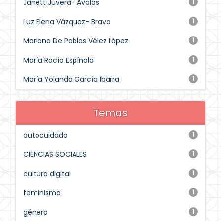
Janett Juvera- Avalos
1
Luz Elena Vázquez- Bravo
1
Mariana De Pablos Vélez López
1
María Rocío Espínola
1
María Yolanda García Ibarra
1
Temas
autocuidado
1
CIENCIAS SOCIALES
1
cultura digital
1
feminismo
1
género
1