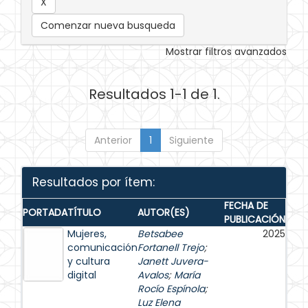
Comenzar nueva busqueda
Mostrar filtros avanzados
Resultados 1-1 de 1.
Anterior
1
Siguiente
Resultados por ítem:
FECHA DE
PORTADA
TÍTULO
AUTOR(ES)
PUBLICACIÓN
Mujeres,
Betsabee
2025
comunicación
Fortanell Trejo
;
y cultura
Janett Juvera-
digital
Avalos
;
María
Rocío Espínola
;
Luz Elena