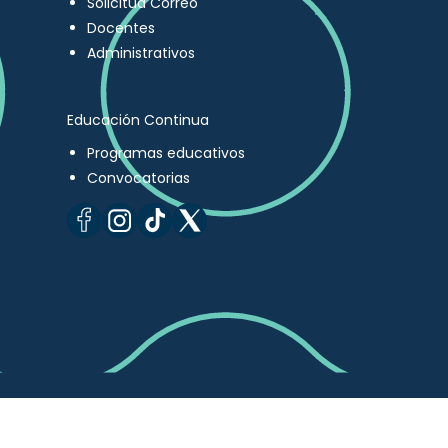
Solicitud Correo
Docentes
Administrativos
Educación Continua
Programas educativos
Convocatorias