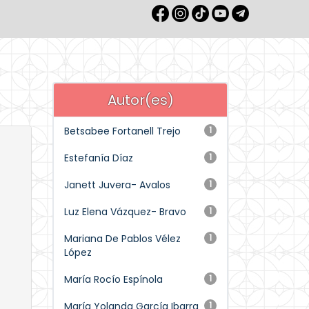
Autor(es)
Betsabee Fortanell Trejo
1
Estefanía Díaz
1
Janett Juvera- Avalos
1
Luz Elena Vázquez- Bravo
1
Mariana De Pablos Vélez
1
López
María Rocío Espínola
1
María Yolanda García Ibarra
1