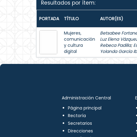
Resultados por ítem:
PORTADA
TÍTULO
AUTOR(ES)
Mujeres,
Betsabee Fortanel
comunicación
Luz Elena Vázque
y cultura
Rebeca Padilla
;
E
digital
Yolanda García Ib
Administración Central
Página principal
Rectoría
Secretarios
Direcciones