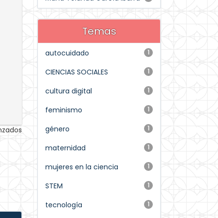
Temas
autocuidado
1
CIENCIAS SOCIALES
1
cultura digital
1
feminismo
1
género
1
anzados
maternidad
1
mujeres en la ciencia
1
STEM
1
tecnología
1