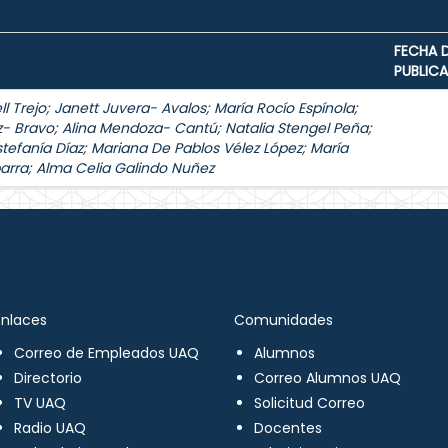
FECHA 
PUBLIC
l Trejo
;
Janett Juvera- Avalos
;
María Rocío Espínola
;
z- Bravo
;
Alina Mendoza- Cantú
;
Natalia Stengel Peña
;
stefanía Díaz
;
Mariana De Pablos Vélez López
;
María
arra
;
Alma Celia Galindo Nuñez
Enlaces
Comunidades
Correo de Empleados UAQ
Alumnos
Directorio
Correo Alumnos UAQ
TV UAQ
Solicitud Correo
Radio UAQ
Docentes