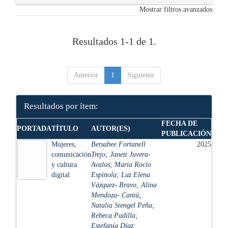
Mostrar filtros avanzados
Resultados 1-1 de 1.
Anterior
1
Siguiente
Resultados por ítem:
FECHA DE
PORTADA
TÍTULO
AUTOR(ES)
PUBLICACIÓN
Mujeres,
Betsabee Fortanell
2025
comunicación
Trejo
;
Janett Juvera-
y cultura
Avalos
;
María Rocío
digital
Espínola
;
Luz Elena
Vázquez- Bravo
;
Alina
Mendoza- Cantú
;
Natalia Stengel Peña
;
Rebeca Padilla
;
Estefanía Díaz
;