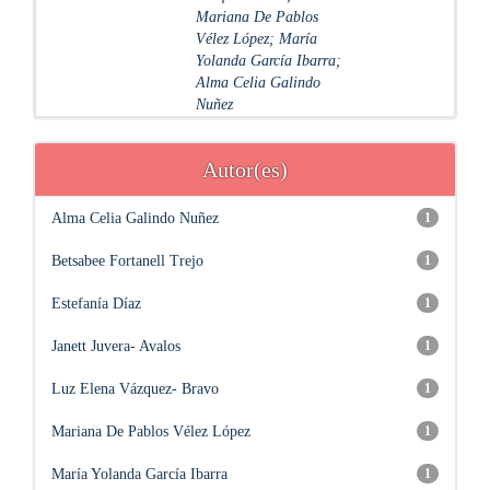
Mariana De Pablos
Vélez López
;
María
Yolanda García Ibarra
;
Alma Celia Galindo
Nuñez
Autor(es)
Alma Celia Galindo Nuñez
1
Betsabee Fortanell Trejo
1
Estefanía Díaz
1
Janett Juvera- Avalos
1
Luz Elena Vázquez- Bravo
1
Mariana De Pablos Vélez López
1
María Yolanda García Ibarra
1