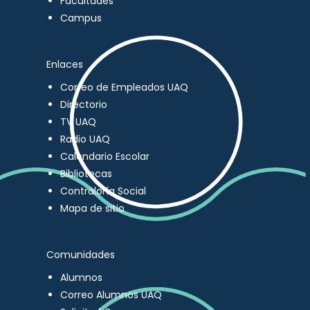
Facultades
Campus
Enlaces
Correo de Empleados UAQ
Directorio
TV UAQ
Radio UAQ
Calendario Escolar
Bibliotecas
Contraloría Social
Mapa de sitio
Comunidades
Alumnos
Correo Alumnos UAQ