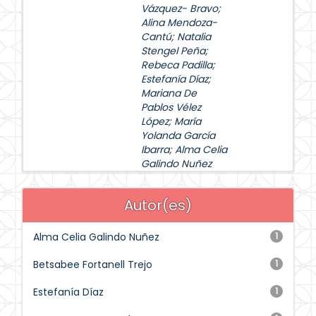
Vázquez- Bravo
;
Alina Mendoza-
Cantú
;
Natalia
Stengel Peña
;
Rebeca Padilla
;
Estefanía Díaz
;
Mariana De
Pablos Vélez
López
;
María
Yolanda García
Ibarra
;
Alma Celia
Galindo Nuñez
Autor(es)
Alma Celia Galindo Nuñez
1
Betsabee Fortanell Trejo
1
Estefanía Díaz
1