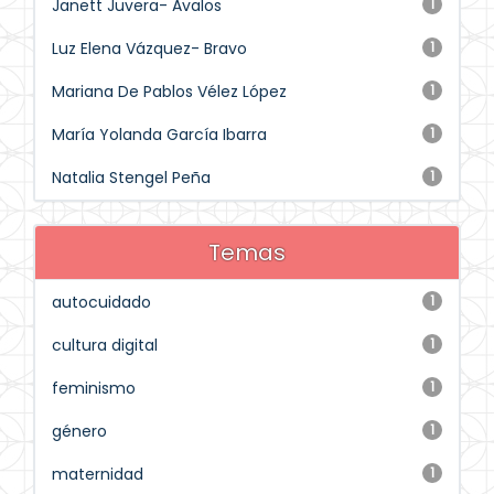
Janett Juvera- Avalos
1
Luz Elena Vázquez- Bravo
1
Mariana De Pablos Vélez López
1
María Yolanda García Ibarra
1
Natalia Stengel Peña
1
Temas
autocuidado
1
cultura digital
1
feminismo
1
género
1
maternidad
1