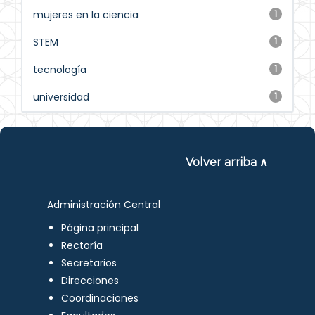
mujeres en la ciencia
1
STEM
1
tecnología
1
universidad
1
Volver arriba ∧
Administración Central
Página principal
Rectoría
Secretarios
Direcciones
Coordinaciones