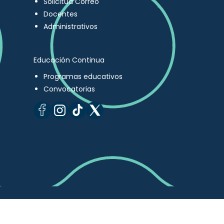
Solicitud Correo
Docentes
Administrativos
Educación Continua
Programas educativos
Convocatorias