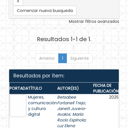
Comenzar nueva busqueda
Mostrar filtros avanzados
Resultados 1-1 de 1.
Anterior
1
Siguiente
Resultados por ítem:
FECHA DE
PORTADA
TÍTULO
AUTOR(ES)
PUBLICACIÓN
Mujeres,
Betsabee
2025
comunicación
Fortanell Trejo
;
y cultura
Janett Juvera-
digital
Avalos
;
María
Rocío Espínola
;
Luz Elena