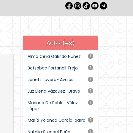
Autor(es)
Alma Celia Galindo Nuñez
1
Betsabee Fortanell Trejo
1
Janett Juvera- Avalos
1
Luz Elena Vázquez- Bravo
1
Mariana De Pablos Vélez
1
López
María Yolanda García Ibarra
1
Natalia Stengel Peña
1