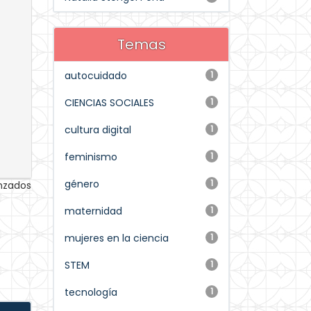
Temas
autocuidado
1
CIENCIAS SOCIALES
1
cultura digital
1
feminismo
1
género
1
anzados
maternidad
1
mujeres en la ciencia
1
STEM
1
tecnología
1