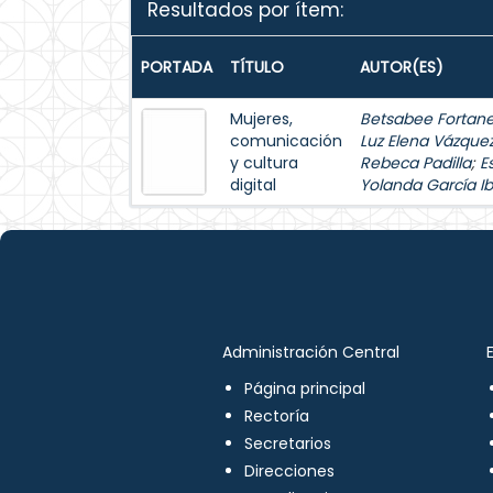
Resultados por ítem:
PORTADA
TÍTULO
AUTOR(ES)
Mujeres,
Betsabee Fortanel
comunicación
Luz Elena Vázque
y cultura
Rebeca Padilla
;
E
digital
Yolanda García Ib
Administración Central
Página principal
Rectoría
Secretarios
Direcciones