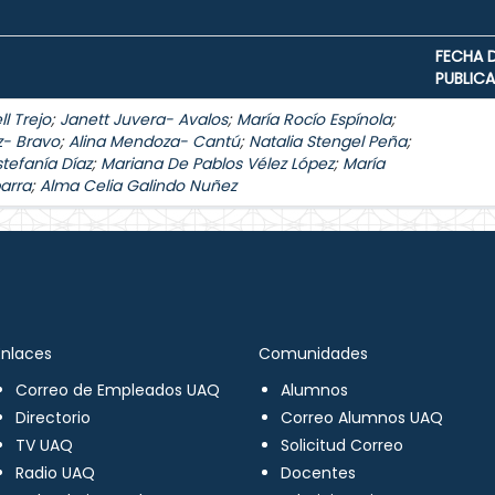
FECHA 
PUBLIC
l Trejo
;
Janett Juvera- Avalos
;
María Rocío Espínola
;
z- Bravo
;
Alina Mendoza- Cantú
;
Natalia Stengel Peña
;
stefanía Díaz
;
Mariana De Pablos Vélez López
;
María
arra
;
Alma Celia Galindo Nuñez
Enlaces
Comunidades
Correo de Empleados UAQ
Alumnos
Directorio
Correo Alumnos UAQ
TV UAQ
Solicitud Correo
Radio UAQ
Docentes