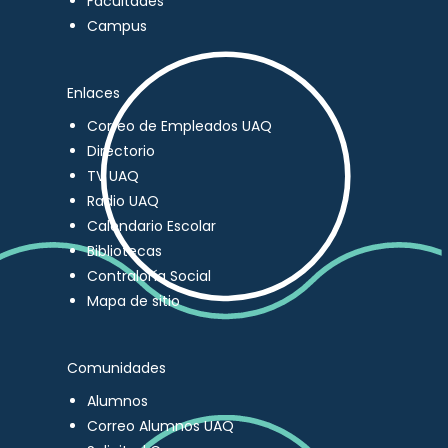
Facultades
Campus
Enlaces
Correo de Empleados UAQ
Directorio
TV UAQ
Radio UAQ
Calendario Escolar
Bibliotecas
Contraloría Social
Mapa de sitio
Comunidades
Alumnos
Correo Alumnos UAQ