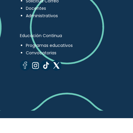
Solicitud Correo
Docentes
Administrativos
Educación Continua
Programas educativos
Convocatorias