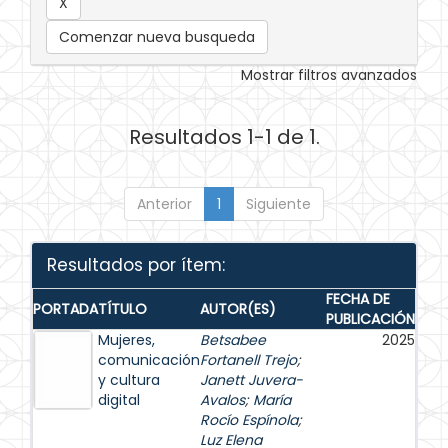
Comenzar nueva busqueda
Mostrar filtros avanzados
Resultados 1-1 de 1.
Anterior
1
Siguiente
Resultados por ítem:
FECHA DE
PORTADA
TÍTULO
AUTOR(ES)
PUBLICACIÓN
Mujeres,
Betsabee
2025
comunicación
Fortanell Trejo
;
y cultura
Janett Juvera-
digital
Avalos
;
María
Rocío Espínola
;
Luz Elena