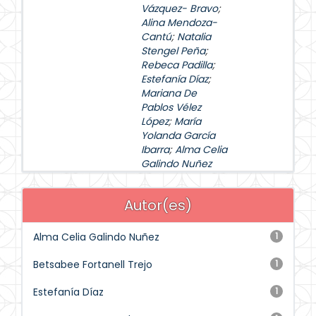
Vázquez- Bravo
;
Alina Mendoza-
Cantú
;
Natalia
Stengel Peña
;
Rebeca Padilla
;
Estefanía Díaz
;
Mariana De
Pablos Vélez
López
;
María
Yolanda García
Ibarra
;
Alma Celia
Galindo Nuñez
Autor(es)
Alma Celia Galindo Nuñez
1
Betsabee Fortanell Trejo
1
Estefanía Díaz
1