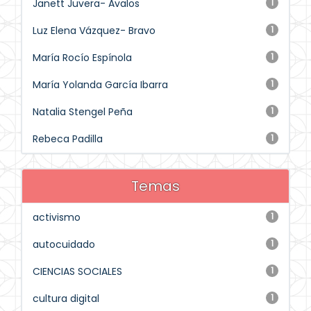
Janett Juvera- Avalos
1
Luz Elena Vázquez- Bravo
1
María Rocío Espínola
1
María Yolanda García Ibarra
1
Natalia Stengel Peña
1
Rebeca Padilla
1
Temas
activismo
1
autocuidado
1
CIENCIAS SOCIALES
1
cultura digital
1