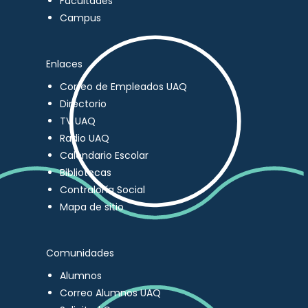
Facultades
Campus
Enlaces
Correo de Empleados UAQ
Directorio
TV UAQ
Radio UAQ
Calendario Escolar
Bibliotecas
Contraloría Social
Mapa de sitio
Comunidades
Alumnos
Correo Alumnos UAQ