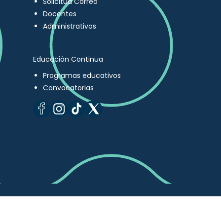
Solicitud Correo
Docentes
Administrativos
Educación Continua
Programas educativos
Convocatorias