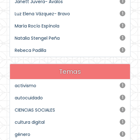
Janett Juvera- Avalos
1
Luz Elena Vázquez- Bravo
1
María Rocío Espínola
1
Natalia Stengel Peña
1
Rebeca Padilla
1
Temas
activismo
1
autocuidado
1
CIENCIAS SOCIALES
1
cultura digital
1
género
1