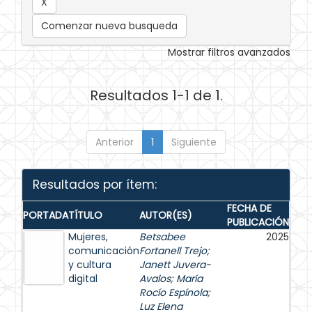
Comenzar nueva busqueda
Mostrar filtros avanzados
Resultados 1-1 de 1.
Anterior
1
Siguiente
Resultados por ítem:
FECHA DE
PORTADA
TÍTULO
AUTOR(ES)
PUBLICACIÓN
Mujeres,
Betsabee
2025
comunicación
Fortanell Trejo
;
y cultura
Janett Juvera-
digital
Avalos
;
María
Rocío Espínola
;
Luz Elena