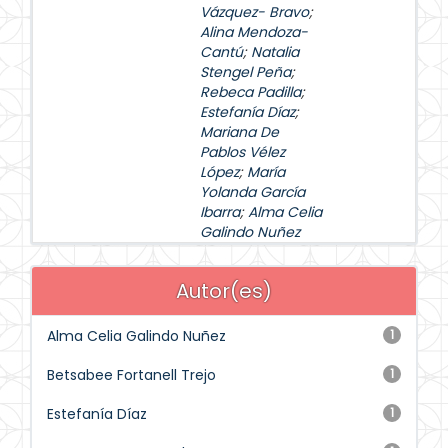
Vázquez- Bravo
;
Alina Mendoza-
Cantú
;
Natalia
Stengel Peña
;
Rebeca Padilla
;
Estefanía Díaz
;
Mariana De
Pablos Vélez
López
;
María
Yolanda García
Ibarra
;
Alma Celia
Galindo Nuñez
Autor(es)
Alma Celia Galindo Nuñez
1
Betsabee Fortanell Trejo
1
Estefanía Díaz
1