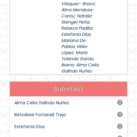
Vázquez- Bravo
;
Alina Mendoza-
Cantú
;
Natalia
Stengel Peña
;
Rebeca Padilla
;
Estefanía Díaz
;
Mariana De
Pablos Vélez
López
;
María
Yolanda García
Ibarra
;
Alma Celia
Galindo Nuñez
Autor(es)
Alma Celia Galindo Nuñez
1
Betsabee Fortanell Trejo
1
Estefanía Díaz
1