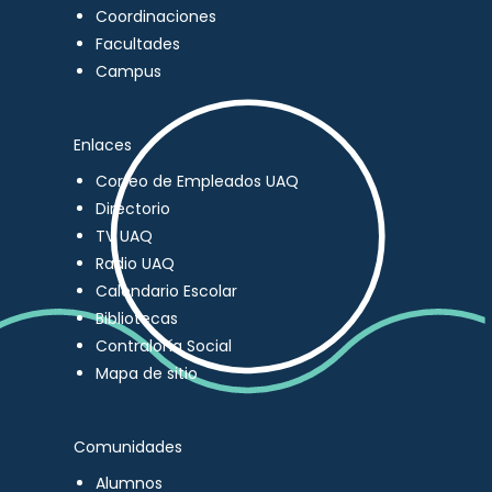
Coordinaciones
Facultades
Campus
Enlaces
Correo de Empleados UAQ
Directorio
TV UAQ
Radio UAQ
Calendario Escolar
Bibliotecas
Contraloría Social
Mapa de sitio
Comunidades
Alumnos