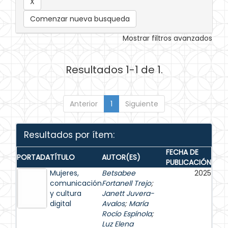
Comenzar nueva busqueda
Mostrar filtros avanzados
Resultados 1-1 de 1.
Anterior
1
Siguiente
Resultados por ítem:
FECHA DE
PORTADA
TÍTULO
AUTOR(ES)
PUBLICACIÓN
Mujeres,
Betsabee
2025
comunicación
Fortanell Trejo
;
y cultura
Janett Juvera-
digital
Avalos
;
María
Rocío Espínola
;
Luz Elena