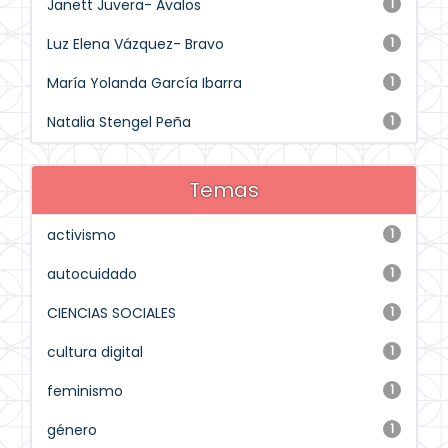
Janett Juvera- Avalos
1
Luz Elena Vázquez- Bravo
1
María Yolanda García Ibarra
1
Natalia Stengel Peña
1
Temas
activismo
1
autocuidado
1
CIENCIAS SOCIALES
1
cultura digital
1
feminismo
1
género
1