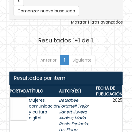
Comenzar nueva busqueda
Mostrar filtros avanzados
Resultados 1-1 de 1.
Anterior
1
Siguiente
Resultados por ítem:
FECHA DE
PORTADA
TÍTULO
AUTOR(ES)
PUBLICACIÓN
Mujeres,
Betsabee
2025
comunicación
Fortanell Trejo
;
y cultura
Janett Juvera-
digital
Avalos
;
María
Rocío Espínola
;
Luz Elena