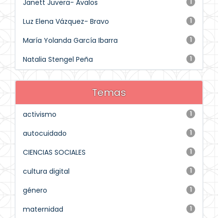
Janett Juvera- Avalos
1
Luz Elena Vázquez- Bravo
1
María Yolanda García Ibarra
1
Natalia Stengel Peña
1
Temas
activismo
1
autocuidado
1
CIENCIAS SOCIALES
1
cultura digital
1
género
1
maternidad
1