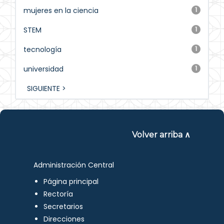
mujeres en la ciencia
1
STEM
1
tecnología
1
universidad
1
SIGUIENTE >
Volver arriba ∧
Administración Central
Página principal
Rectoría
Secretarios
Direcciones