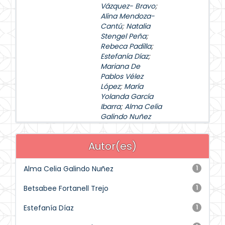
Vázquez- Bravo
;
Alina Mendoza-
Cantú
;
Natalia
Stengel Peña
;
Rebeca Padilla
;
Estefanía Díaz
;
Mariana De
Pablos Vélez
López
;
María
Yolanda García
Ibarra
;
Alma Celia
Galindo Nuñez
Autor(es)
Alma Celia Galindo Nuñez
1
Betsabee Fortanell Trejo
1
Estefanía Díaz
1