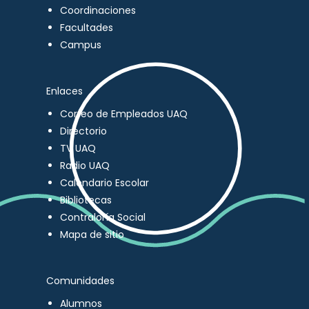
Coordinaciones
Facultades
Campus
Enlaces
Correo de Empleados UAQ
Directorio
TV UAQ
Radio UAQ
Calendario Escolar
Bibliotecas
Contraloría Social
Mapa de sitio
Comunidades
Alumnos