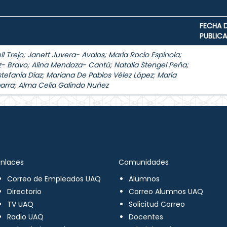
FECHA 
PUBLIC
l Trejo
;
Janett Juvera- Avalos
;
María Rocío Espínola
;
z- Bravo
;
Alina Mendoza- Cantú
;
Natalia Stengel Peña
;
stefanía Díaz
;
Mariana De Pablos Vélez López
;
María
arra
;
Alma Celia Galindo Nuñez
Enlaces
Comunidades
Correo de Empleados UAQ
Alumnos
Directorio
Correo Alumnos UAQ
TV UAQ
Solicitud Correo
Radio UAQ
Docentes