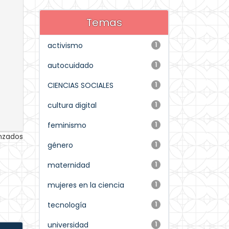
Temas
activismo
1
autocuidado
1
CIENCIAS SOCIALES
1
cultura digital
1
feminismo
1
anzados
género
1
maternidad
1
mujeres en la ciencia
1
tecnología
1
universidad
1