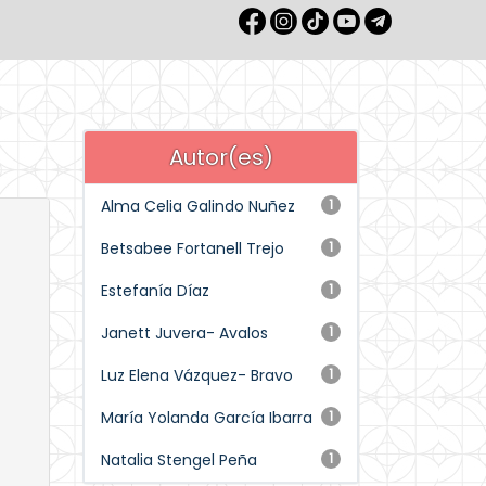
Autor(es)
Alma Celia Galindo Nuñez
1
Betsabee Fortanell Trejo
1
Estefanía Díaz
1
Janett Juvera- Avalos
1
Luz Elena Vázquez- Bravo
1
María Yolanda García Ibarra
1
Natalia Stengel Peña
1