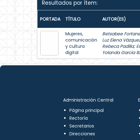
Resultados por ítem:
PORTADA
TÍTULO
AUTOR(ES)
Mujeres,
Betsabee Fortanel
comunicación
Luz Elena Vázque
y cultura
Rebeca Padilla
;
E
digital
Yolanda García Ib
Administración Central
Página principal
Rectoría
Secretarios
Direcciones