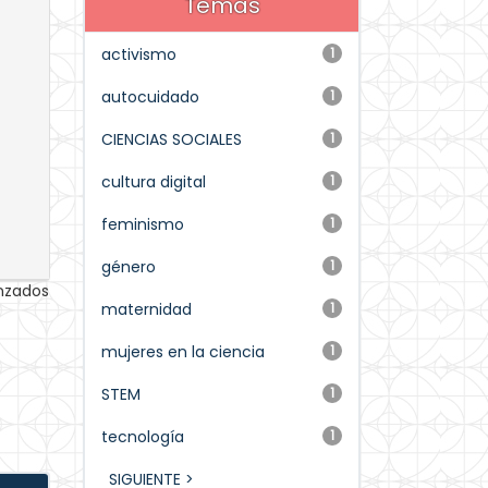
Temas
activismo
1
autocuidado
1
CIENCIAS SOCIALES
1
cultura digital
1
feminismo
1
género
1
anzados
maternidad
1
mujeres en la ciencia
1
STEM
1
tecnología
1
SIGUIENTE >