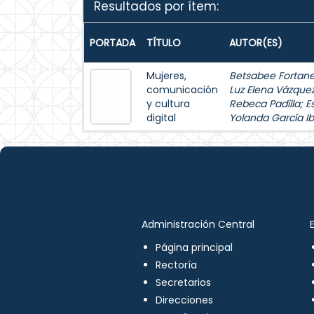
Resultados por ítem:
PORTADA
TÍTULO
AUTOR(ES)
Mujeres,
Betsabee Fortanel
comunicación
Luz Elena Vázque
y cultura
Rebeca Padilla
;
E
digital
Yolanda García Ib
Administración Central
Página principal
Rectoría
Secretarios
Direcciones