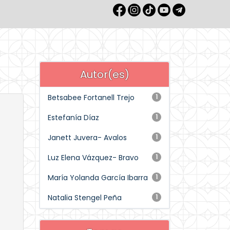
Autor(es)
Betsabee Fortanell Trejo
1
Estefanía Díaz
1
Janett Juvera- Avalos
1
Luz Elena Vázquez- Bravo
1
María Yolanda García Ibarra
1
Natalia Stengel Peña
1