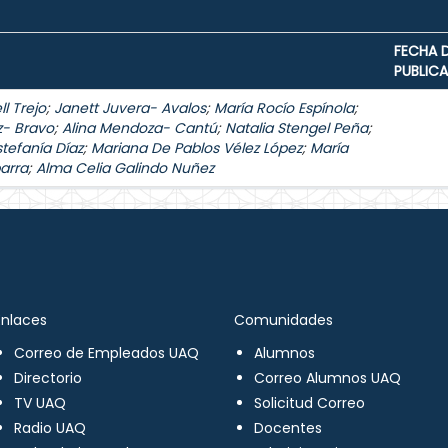
FECHA 
PUBLIC
l Trejo
;
Janett Juvera- Avalos
;
María Rocío Espínola
;
z- Bravo
;
Alina Mendoza- Cantú
;
Natalia Stengel Peña
;
stefanía Díaz
;
Mariana De Pablos Vélez López
;
María
arra
;
Alma Celia Galindo Nuñez
Enlaces
Comunidades
Correo de Empleados UAQ
Alumnos
Directorio
Correo Alumnos UAQ
TV UAQ
Solicitud Correo
Radio UAQ
Docentes