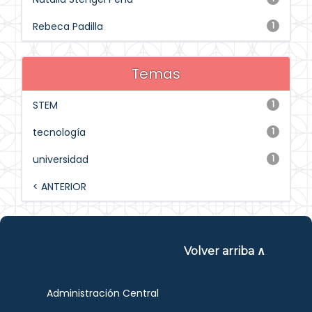
Rebeca Padilla
1
Temas
STEM
1
tecnología
1
universidad
1
< ANTERIOR
Volver arriba ∧
Administración Central