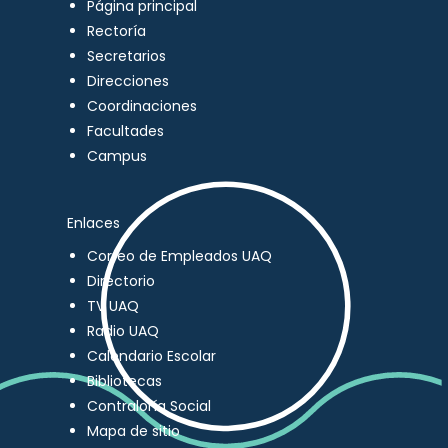
Página principal
Rectoría
Secretarios
Direcciones
Coordinaciones
Facultades
Campus
Enlaces
Correo de Empleados UAQ
Directorio
TV UAQ
Radio UAQ
Calendario Escolar
Bibliotecas
Contraloría Social
Mapa de sitio