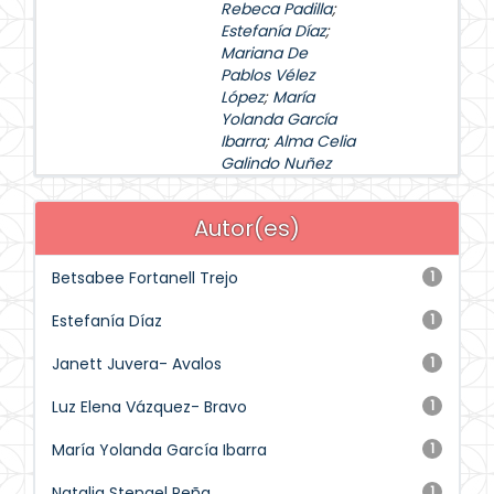
Rebeca Padilla
;
Estefanía Díaz
;
Mariana De
Pablos Vélez
López
;
María
Yolanda García
Ibarra
;
Alma Celia
Galindo Nuñez
Autor(es)
Betsabee Fortanell Trejo
1
Estefanía Díaz
1
Janett Juvera- Avalos
1
Luz Elena Vázquez- Bravo
1
María Yolanda García Ibarra
1
Natalia Stengel Peña
1