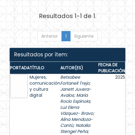
Resultados 1-1 de 1.
Anterior
1
Siguiente
Resultados por ítem:
FECHA DE
PORTADA
TÍTULO
AUTOR(ES)
PUBLICACIÓN
Mujeres,
Betsabee
2025
comunicación
Fortanell Trejo
;
y cultura
Janett Juvera-
digital
Avalos
;
María
Rocío Espínola
;
Luz Elena
Vázquez- Bravo
;
Alina Mendoza-
Cantú
;
Natalia
Stengel Peña
;