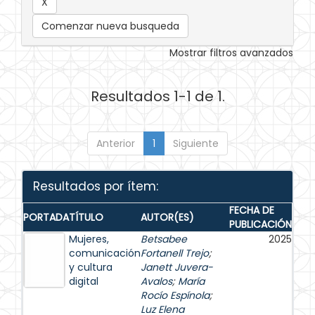
Comenzar nueva busqueda
Mostrar filtros avanzados
Resultados 1-1 de 1.
Anterior
1
Siguiente
Resultados por ítem:
FECHA DE
PORTADA
TÍTULO
AUTOR(ES)
PUBLICACIÓN
Mujeres,
Betsabee
2025
comunicación
Fortanell Trejo
;
y cultura
Janett Juvera-
digital
Avalos
;
María
Rocío Espínola
;
Luz Elena