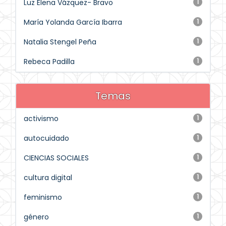
Luz Elena Vázquez- Bravo
1
María Yolanda García Ibarra
1
Natalia Stengel Peña
1
Rebeca Padilla
1
Temas
activismo
1
autocuidado
1
CIENCIAS SOCIALES
1
cultura digital
1
feminismo
1
género
1