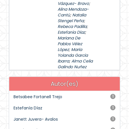
Vázquez- Bravo
;
Alina Mendoza-
Cantú
;
Natalia
Stengel Peña
;
Rebeca Padilla
;
Estefanía Díaz
;
Mariana De
Pablos Vélez
López
;
María
Yolanda García
Ibarra
;
Alma Celia
Galindo Nuñez
Autor(es)
Betsabee Fortanell Trejo
1
Estefanía Díaz
1
Janett Juvera- Avalos
1