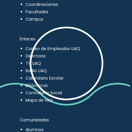
Coordinaciones
Facultades
Campus
Enlaces
Correo de Empleados UAQ
Directorio
TV UAQ
Radio UAQ
Calendario Escolar
Bibliotecas
Contraloría Social
Mapa de sitio
Comunidades
Alumnos