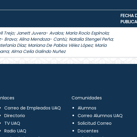
FECHA 
PUBLIC
l Trejo
;
Janett Juvera- Avalos
;
María Rocío Espínola
;
z- Bravo
;
Alina Mendoza- Cantú
;
Natalia Stengel Peña
;
stefanía Díaz
;
Mariana De Pablos Vélez López
;
María
arra
;
Alma Celia Galindo Nuñez
Enlaces
Comunidades
Correo de Empleados UAQ
Alumnos
Directorio
Correo Alumnos UAQ
TV UAQ
Solicitud Correo
Radio UAQ
Docentes