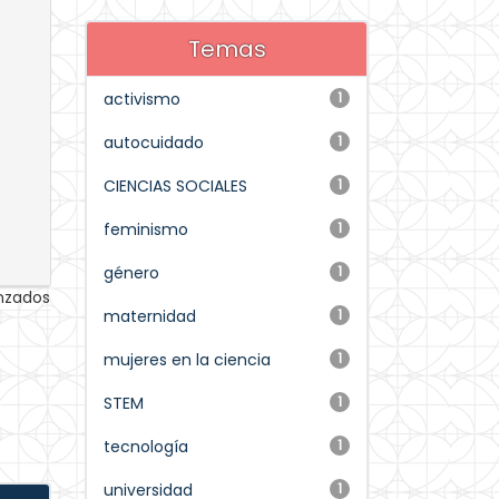
Temas
activismo
1
autocuidado
1
CIENCIAS SOCIALES
1
feminismo
1
género
1
anzados
maternidad
1
mujeres en la ciencia
1
STEM
1
tecnología
1
universidad
1