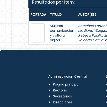
Resultados por ítem:
PORTADA
TÍTULO
AUTOR(ES)
Mujeres,
Betsabee Fortanel
comunicación
Luz Elena Vázque
y cultura
Rebeca Padilla
;
E
digital
Yolanda García Ib
Administración Central
Página principal
Rectoría
Secretarios
Direcciones