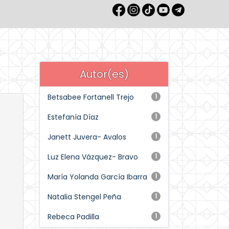
Autor(es)
Betsabee Fortanell Trejo
1
Estefanía Díaz
1
Janett Juvera- Avalos
1
Luz Elena Vázquez- Bravo
1
María Yolanda García Ibarra
1
Natalia Stengel Peña
1
Rebeca Padilla
1