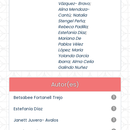
Vázquez- Bravo
;
Alina Mendoza-
Cantú
;
Natalia
Stengel Peña
;
Rebeca Padilla
;
Estefanía Díaz
;
Mariana De
Pablos Vélez
López
;
María
Yolanda García
Ibarra
;
Alma Celia
Galindo Nuñez
Autor(es)
Betsabee Fortanell Trejo
1
Estefanía Díaz
1
Janett Juvera- Avalos
1