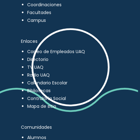
Coordinaciones
Facultades
Campus
Enlaces
Correo de Empleados UAQ
Directorio
TV UAQ
Radio UAQ
Calendario Escolar
Bibliotecas
Contraloría Social
Mapa de sitio
Comunidades
Alumnos