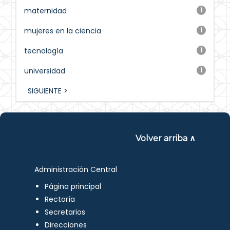
maternidad
1
mujeres en la ciencia
1
tecnología
1
universidad
1
SIGUIENTE >
Volver arriba ∧
Administración Central
Página principal
Rectoría
Secretarios
Direcciones