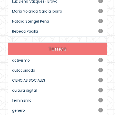
Luz Elena Vázquez- Bravo
1
María Yolanda García Ibarra
1
Natalia Stengel Peña
1
Rebeca Padilla
1
Temas
activismo
1
autocuidado
1
CIENCIAS SOCIALES
1
cultura digital
1
feminismo
1
género
1