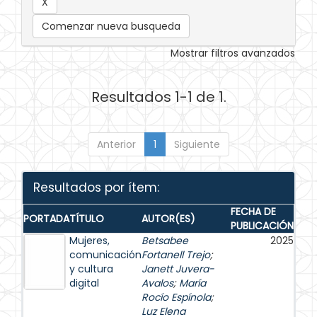
Comenzar nueva busqueda
Mostrar filtros avanzados
Resultados 1-1 de 1.
Anterior
1
Siguiente
Resultados por ítem:
FECHA DE
PORTADA
TÍTULO
AUTOR(ES)
PUBLICACIÓN
Mujeres,
Betsabee
2025
comunicación
Fortanell Trejo
;
y cultura
Janett Juvera-
digital
Avalos
;
María
Rocío Espínola
;
Luz Elena