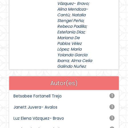
Vázquez- Bravo
;
Alina Mendoza-
Cantú
;
Natalia
Stengel Peña
;
Rebeca Padilla
;
Estefanía Díaz
;
Mariana De
Pablos Vélez
López
;
María
Yolanda García
Ibarra
;
Alma Celia
Galindo Nuñez
Autor(es)
Betsabee Fortanell Trejo
1
Janett Juvera- Avalos
1
Luz Elena Vázquez- Bravo
1