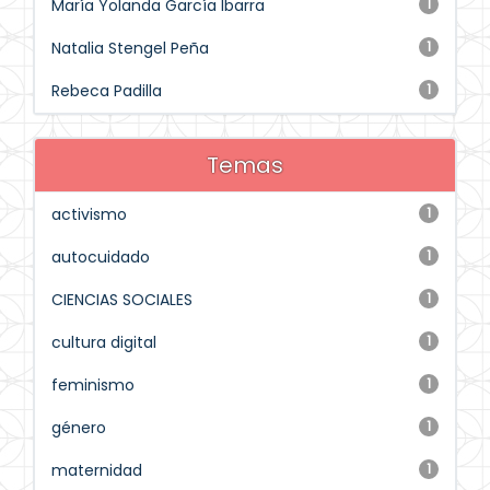
María Yolanda García Ibarra
1
Natalia Stengel Peña
1
Rebeca Padilla
1
Temas
activismo
1
autocuidado
1
CIENCIAS SOCIALES
1
cultura digital
1
feminismo
1
género
1
maternidad
1