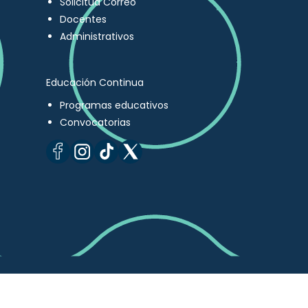
Solicitud Correo
Docentes
Administrativos
Educación Continua
Programas educativos
Convocatorias