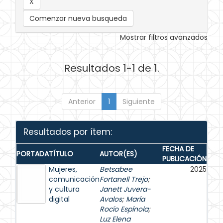
Comenzar nueva busqueda
Mostrar filtros avanzados
Resultados 1-1 de 1.
Anterior
1
Siguiente
Resultados por ítem:
FECHA DE
PORTADA
TÍTULO
AUTOR(ES)
PUBLICACIÓN
Mujeres,
Betsabee
2025
comunicación
Fortanell Trejo
;
y cultura
Janett Juvera-
digital
Avalos
;
María
Rocío Espínola
;
Luz Elena