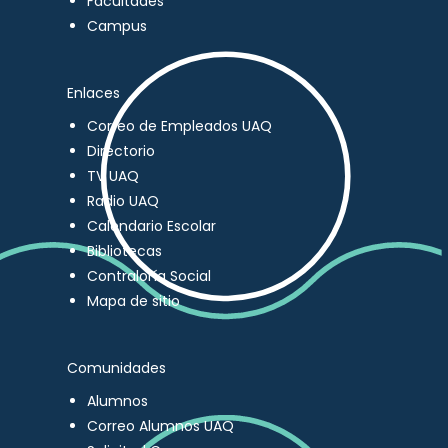
Facultades
Campus
Enlaces
Correo de Empleados UAQ
Directorio
TV UAQ
Radio UAQ
Calendario Escolar
Bibliotecas
Contraloría Social
Mapa de sitio
Comunidades
Alumnos
Correo Alumnos UAQ