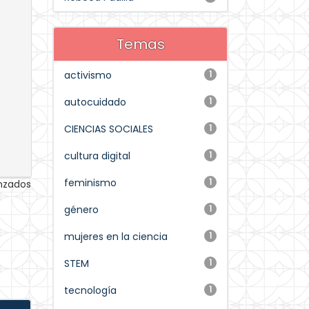
Temas
activismo
1
autocuidado
1
CIENCIAS SOCIALES
1
cultura digital
1
feminismo
1
anzados
género
1
mujeres en la ciencia
1
STEM
1
tecnología
1