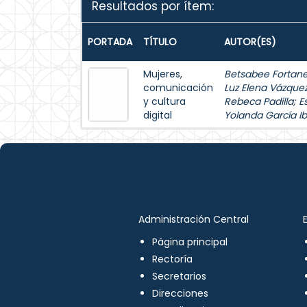
Resultados por ítem:
PORTADA
TÍTULO
AUTOR(ES)
Mujeres,
Betsabee Fortanel
comunicación
Luz Elena Vázque
y cultura
Rebeca Padilla
;
E
digital
Yolanda García Ib
Administración Central
Página principal
Rectoría
Secretarios
Direcciones