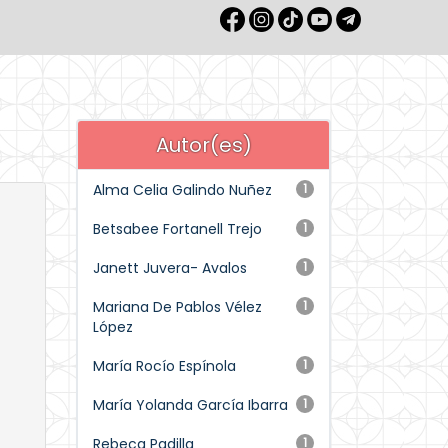
Autor(es)
Alma Celia Galindo Nuñez
1
Betsabee Fortanell Trejo
1
Janett Juvera- Avalos
1
Mariana De Pablos Vélez
1
López
María Rocío Espínola
1
María Yolanda García Ibarra
1
Rebeca Padilla
1