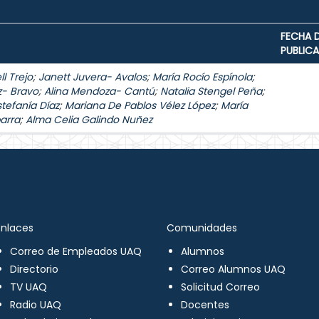
FECHA 
PUBLIC
l Trejo
;
Janett Juvera- Avalos
;
María Rocío Espínola
;
z- Bravo
;
Alina Mendoza- Cantú
;
Natalia Stengel Peña
;
stefanía Díaz
;
Mariana De Pablos Vélez López
;
María
arra
;
Alma Celia Galindo Nuñez
Enlaces
Comunidades
Correo de Empleados UAQ
Alumnos
Directorio
Correo Alumnos UAQ
TV UAQ
Solicitud Correo
Radio UAQ
Docentes