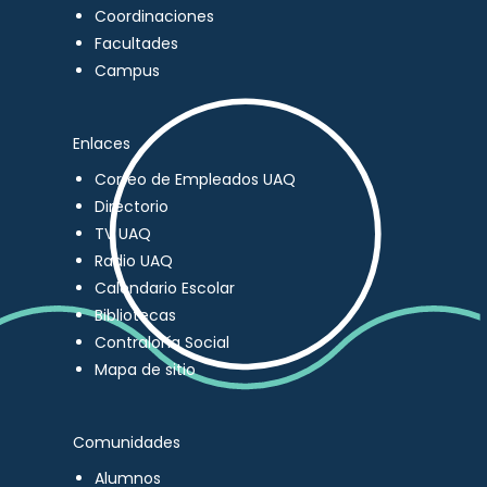
Coordinaciones
Facultades
Campus
Enlaces
Correo de Empleados UAQ
Directorio
TV UAQ
Radio UAQ
Calendario Escolar
Bibliotecas
Contraloría Social
Mapa de sitio
Comunidades
Alumnos