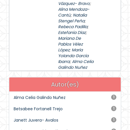
Vázquez- Bravo
;
Alina Mendoza-
Cantú
;
Natalia
Stengel Peña
;
Rebeca Padilla
;
Estefanía Díaz
;
Mariana De
Pablos Vélez
López
;
María
Yolanda García
Ibarra
;
Alma Celia
Galindo Nuñez
Autor(es)
Alma Celia Galindo Nuñez
1
Betsabee Fortanell Trejo
1
Janett Juvera- Avalos
1