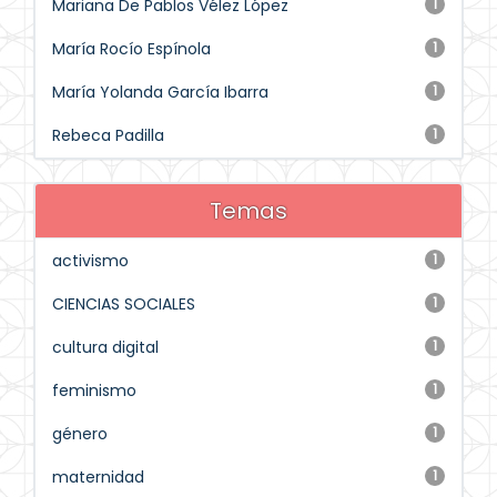
Mariana De Pablos Vélez López
1
María Rocío Espínola
1
María Yolanda García Ibarra
1
Rebeca Padilla
1
Temas
activismo
1
CIENCIAS SOCIALES
1
cultura digital
1
feminismo
1
género
1
maternidad
1