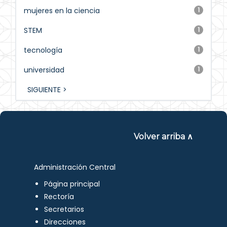
mujeres en la ciencia
1
STEM
1
tecnología
1
universidad
1
SIGUIENTE >
Volver arriba ∧
Administración Central
Página principal
Rectoría
Secretarios
Direcciones