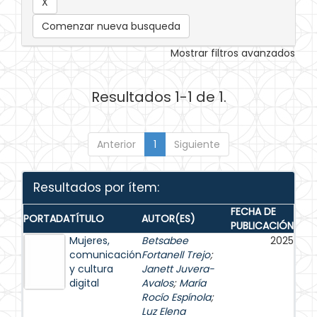
Comenzar nueva busqueda
Mostrar filtros avanzados
Resultados 1-1 de 1.
Anterior
1
Siguiente
Resultados por ítem:
FECHA DE
PORTADA
TÍTULO
AUTOR(ES)
PUBLICACIÓN
Mujeres,
Betsabee
2025
comunicación
Fortanell Trejo
;
y cultura
Janett Juvera-
digital
Avalos
;
María
Rocío Espínola
;
Luz Elena