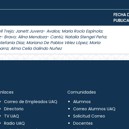
FECHA 
PUBLIC
l Trejo
;
Janett Juvera- Avalos
;
María Rocío Espínola
;
z- Bravo
;
Alina Mendoza- Cantú
;
Natalia Stengel Peña
;
stefanía Díaz
;
Mariana De Pablos Vélez López
;
María
arra
;
Alma Celia Galindo Nuñez
Enlaces
Comunidades
Correo de Empleados UAQ
Alumnos
Directorio
Correo Alumnos UAQ
TV UAQ
Solicitud Correo
Radio UAQ
Docentes