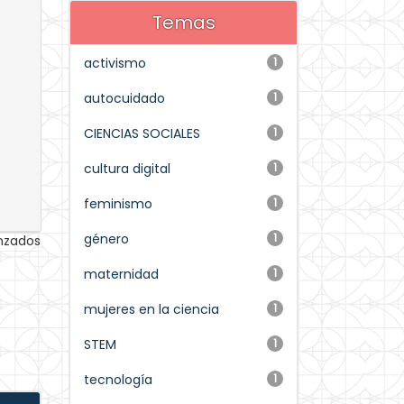
Temas
activismo
1
autocuidado
1
CIENCIAS SOCIALES
1
cultura digital
1
feminismo
1
género
1
anzados
maternidad
1
mujeres en la ciencia
1
STEM
1
tecnología
1