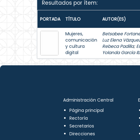
Resultados por ítem:
PORTADA
TÍTULO
AUTOR(ES)
Mujeres,
Betsabee Fortanel
comunicación
Luz Elena Vázque
y cultura
Rebeca Padilla
;
E
digital
Yolanda García Ib
Administración Central
Página principal
Rectoría
Secretarios
Direcciones