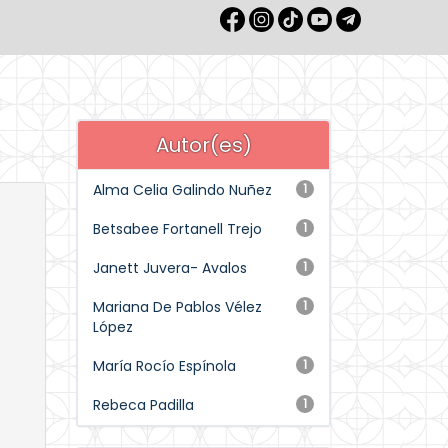
Autor(es)
Alma Celia Galindo Nuñez
1
Betsabee Fortanell Trejo
1
Janett Juvera- Avalos
1
Mariana De Pablos Vélez
1
López
María Rocío Espínola
1
Rebeca Padilla
1