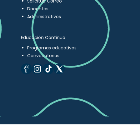
Solicitud Correo
Docentes
Administrativos
Educación Continua
Programas educativos
Convocatorias