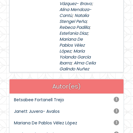
Vázquez- Bravo
;
Alina Mendoza-
Cantú
;
Natalia
Stengel Peña
;
Rebeca Padilla
;
Estefanía Díaz
;
Mariana De
Pablos Vélez
López
;
María
Yolanda García
Ibarra
;
Alma Celia
Galindo Nuñez
Autor(es)
Betsabee Fortanell Trejo
1
Janett Juvera- Avalos
1
Mariana De Pablos Vélez López
1