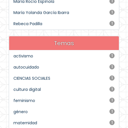
María Rocío Espínola
1
María Yolanda García Ibarra
1
Rebeca Padilla
1
Temas
activismo
1
autocuidado
1
CIENCIAS SOCIALES
1
cultura digital
1
feminismo
1
género
1
maternidad
1