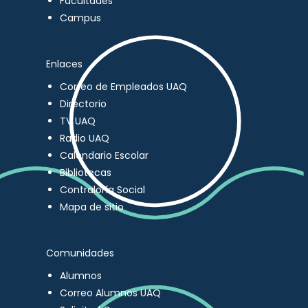
Facultades
Campus
Enlaces
Correo de Empleados UAQ
Directorio
TV UAQ
Radio UAQ
Calendario Escolar
Bibliotecas
Contraloría Social
Mapa de sitio
Comunidades
Alumnos
Correo Alumnos UAQ