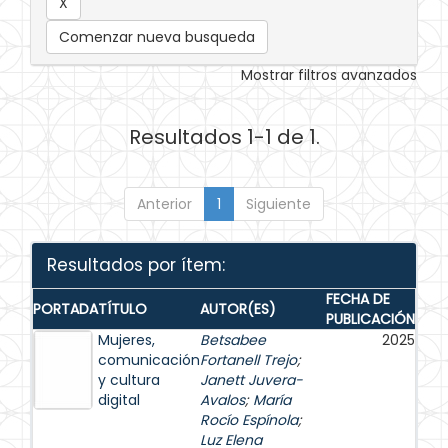
Comenzar nueva busqueda
Mostrar filtros avanzados
Resultados 1-1 de 1.
Anterior
1
Siguiente
Resultados por ítem:
FECHA DE
PORTADA
TÍTULO
AUTOR(ES)
PUBLICACIÓN
Mujeres,
Betsabee
2025
comunicación
Fortanell Trejo
;
y cultura
Janett Juvera-
digital
Avalos
;
María
Rocío Espínola
;
Luz Elena