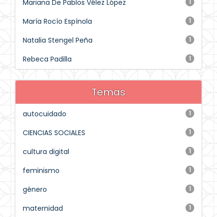
Mariana De Pablos Vélez López
1
María Rocío Espínola
1
Natalia Stengel Peña
1
Rebeca Padilla
1
Temas
autocuidado
1
CIENCIAS SOCIALES
1
cultura digital
1
feminismo
1
género
1
maternidad
1