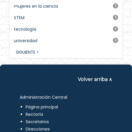
mujeres en la ciencia
1
STEM
1
tecnología
1
universidad
1
SIGUIENTE >
Volver arriba ∧
Administración Central
Página principal
Rectoría
Secretarios
Direcciones