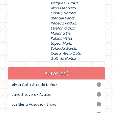
Vázquez- Bravo
;
Alina Mendoza-
Cantú
;
Natalia
Stengel Peña
;
Rebeca Padilla
;
Estefanía Díaz
;
Mariana De
Pablos Vélez
López
;
María
Yolanda García
Ibarra
;
Alma Celia
Galindo Nuñez
Autor(es)
Alma Celia Galindo Nuñez
1
Janett Juvera- Avalos
1
Luz Elena Vázquez- Bravo
1