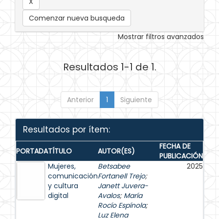
Comenzar nueva busqueda
Mostrar filtros avanzados
Resultados 1-1 de 1.
Anterior
1
Siguiente
Resultados por ítem:
FECHA DE
PORTADA
TÍTULO
AUTOR(ES)
PUBLICACIÓN
Mujeres,
Betsabee
2025
comunicación
Fortanell Trejo
;
y cultura
Janett Juvera-
digital
Avalos
;
María
Rocío Espínola
;
Luz Elena