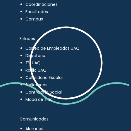
Coordinaciones
Facultades
Campus
Enlaces
Correo de Empleados UAQ
Directorio
TV UAQ
Radio UAQ
Calendario Escolar
Bibliotecas
Contraloría Social
Mapa de sitio
Comunidades
Alumnos