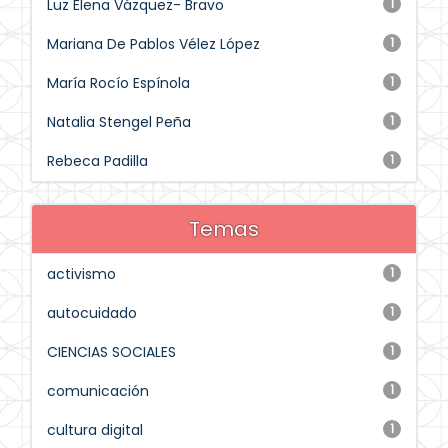
Luz Elena Vázquez- Bravo
1
Mariana De Pablos Vélez López
1
María Rocío Espínola
1
Natalia Stengel Peña
1
Rebeca Padilla
1
Temas
activismo
1
autocuidado
1
CIENCIAS SOCIALES
1
comunicación
1
cultura digital
1