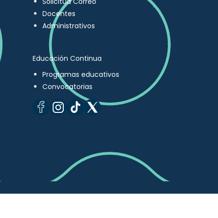
Solicitud Correo
Docentes
Administrativos
Educación Continua
Programas educativos
Convocatorias