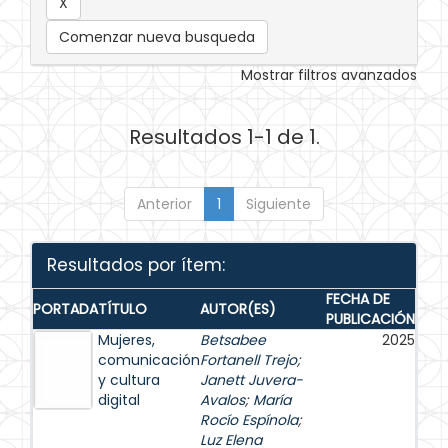
Comenzar nueva busqueda
Mostrar filtros avanzados
Resultados 1-1 de 1.
Anterior
1
Siguiente
Resultados por ítem:
FECHA DE
PORTADA
TÍTULO
AUTOR(ES)
PUBLICACIÓN
Mujeres,
Betsabee
2025
comunicación
Fortanell Trejo
;
y cultura
Janett Juvera-
digital
Avalos
;
María
Rocío Espínola
;
Luz Elena