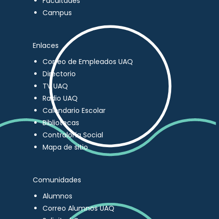
Facultades
Campus
Enlaces
Correo de Empleados UAQ
Directorio
TV UAQ
Radio UAQ
Calendario Escolar
Bibliotecas
Contraloría Social
Mapa de sitio
Comunidades
Alumnos
Correo Alumnos UAQ