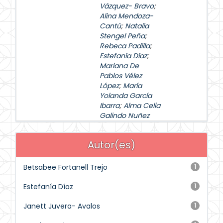
Vázquez- Bravo
;
Alina Mendoza-
Cantú
;
Natalia
Stengel Peña
;
Rebeca Padilla
;
Estefanía Díaz
;
Mariana De
Pablos Vélez
López
;
María
Yolanda García
Ibarra
;
Alma Celia
Galindo Nuñez
Autor(es)
Betsabee Fortanell Trejo
1
Estefanía Díaz
1
Janett Juvera- Avalos
1