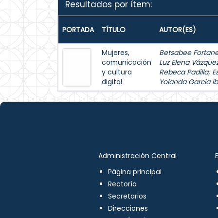
Resultados por ítem:
PORTADA
TÍTULO
AUTOR(ES)
Mujeres,
Betsabee Fortanel
comunicación
Luz Elena Vázque
y cultura
Rebeca Padilla
;
E
digital
Yolanda García Ib
Administración Central
Página principal
Rectoría
Secretarios
Direcciones