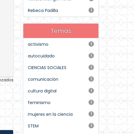
Rebeca Padilla
1
Temas
activismo
1
autocuidado
1
CIENCIAS SOCIALES
1
comunicación
1
anzados
cultura digital
1
feminismo
1
mujeres en la ciencia
1
STEM
1