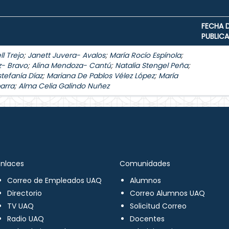
FECHA 
PUBLIC
l Trejo
;
Janett Juvera- Avalos
;
María Rocío Espínola
;
z- Bravo
;
Alina Mendoza- Cantú
;
Natalia Stengel Peña
;
stefanía Díaz
;
Mariana De Pablos Vélez López
;
María
arra
;
Alma Celia Galindo Nuñez
Enlaces
Comunidades
Correo de Empleados UAQ
Alumnos
Directorio
Correo Alumnos UAQ
TV UAQ
Solicitud Correo
Radio UAQ
Docentes