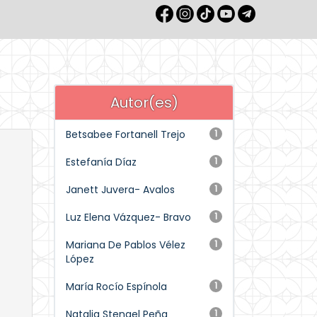
Autor(es)
Betsabee Fortanell Trejo
1
Estefanía Díaz
1
Janett Juvera- Avalos
1
Luz Elena Vázquez- Bravo
1
Mariana De Pablos Vélez
1
López
María Rocío Espínola
1
Natalia Stengel Peña
1