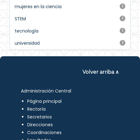
mujeres en la ciencia
1
STEM
1
tecnología
1
universidad
1
Volver arriba ∧
Administración Central
Página principal
Rectoría
Secretarios
Direcciones
Coordinaciones