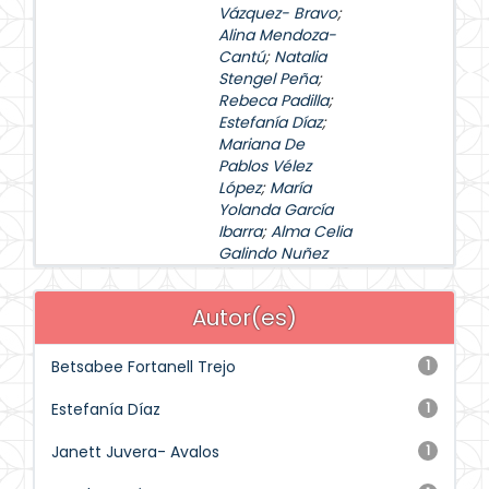
Vázquez- Bravo
;
Alina Mendoza-
Cantú
;
Natalia
Stengel Peña
;
Rebeca Padilla
;
Estefanía Díaz
;
Mariana De
Pablos Vélez
López
;
María
Yolanda García
Ibarra
;
Alma Celia
Galindo Nuñez
Autor(es)
Betsabee Fortanell Trejo
1
Estefanía Díaz
1
Janett Juvera- Avalos
1