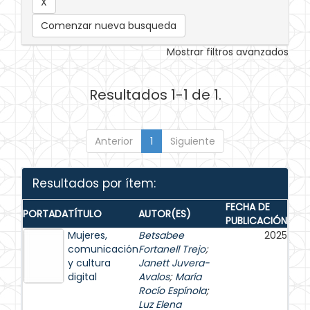
Comenzar nueva busqueda
Mostrar filtros avanzados
Resultados 1-1 de 1.
Anterior
1
Siguiente
Resultados por ítem:
FECHA DE
PORTADA
TÍTULO
AUTOR(ES)
PUBLICACIÓN
Mujeres,
Betsabee
2025
comunicación
Fortanell Trejo
;
y cultura
Janett Juvera-
digital
Avalos
;
María
Rocío Espínola
;
Luz Elena