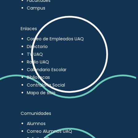
Facultades
Campus
Enlaces
Correo de Empleados UAQ
Directorio
TV UAQ
Radio UAQ
Calendario Escolar
Bibliotecas
Contraloría Social
Mapa de sitio
Comunidades
Alumnos
Correo Alumnos UAQ