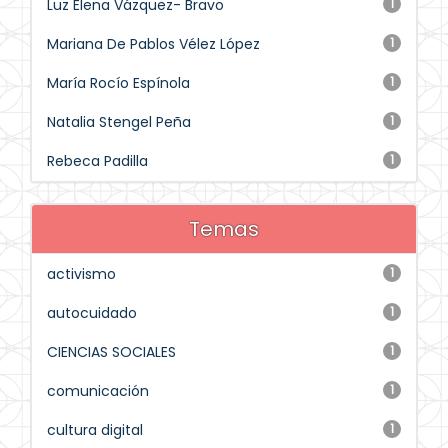
Luz Elena Vázquez- Bravo
1
Mariana De Pablos Vélez López
1
María Rocío Espínola
1
Natalia Stengel Peña
1
Rebeca Padilla
1
Temas
activismo
1
autocuidado
1
CIENCIAS SOCIALES
1
comunicación
1
cultura digital
1