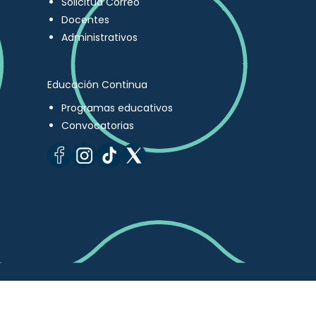
Solicitud Correo
Docentes
Administrativos
Educación Continua
Programas educativos
Convocatorias