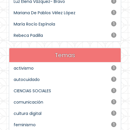
Luz Elena Vázquez- Bravo
1
Mariana De Pablos Vélez López
1
María Rocío Espínola
1
Rebeca Padilla
1
Temas
activismo
1
autocuidado
1
CIENCIAS SOCIALES
1
comunicación
1
cultura digital
1
feminismo
1