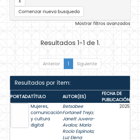
Comenzar nueva busqueda
Mostrar filtros avanzados
Resultados 1-1 de 1.
Anterior
1
Siguiente
Resultados por ítem:
FECHA DE
PORTADA
TÍTULO
AUTOR(ES)
PUBLICACIÓN
Mujeres,
Betsabee
2025
comunicación
Fortanell Trejo
;
y cultura
Janett Juvera-
digital
Avalos
;
María
Rocío Espínola
;
Luz Elena