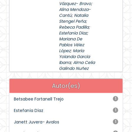
Vázquez- Bravo
;
Alina Mendoza-
Cantú
;
Natalia
Stengel Peña
;
Rebeca Padilla
;
Estefanía Díaz
;
Mariana De
Pablos Vélez
López
;
María
Yolanda García
Ibarra
;
Alma Celia
Galindo Nuñez
Autor(es)
Betsabee Fortanell Trejo
1
Estefanía Díaz
1
Janett Juvera- Avalos
1