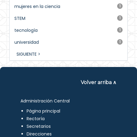
mujeres en la ciencia
1
STEM
1
tecnología
1
universidad
1
SIGUIENTE >
Volver arriba ∧
Administración Central
Página principal
Rectoría
Secretarios
Direcciones