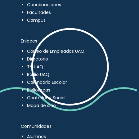
Coordinaciones
Facultades
Campus
Enlaces
Correo de Empleados UAQ
Directorio
TV UAQ
Radio UAQ
Calendario Escolar
Bibliotecas
Contraloría Social
Mapa de sitio
Comunidades
Alumnos