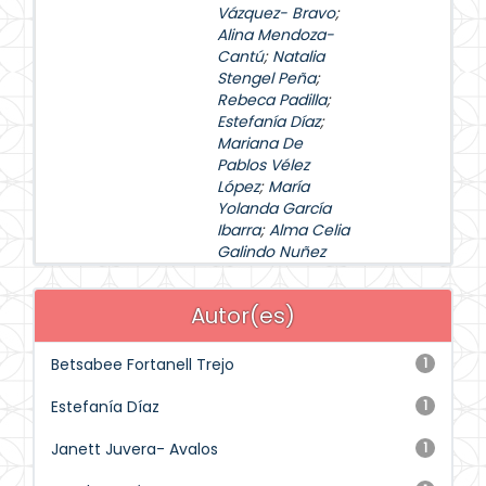
Vázquez- Bravo
;
Alina Mendoza-
Cantú
;
Natalia
Stengel Peña
;
Rebeca Padilla
;
Estefanía Díaz
;
Mariana De
Pablos Vélez
López
;
María
Yolanda García
Ibarra
;
Alma Celia
Galindo Nuñez
Autor(es)
Betsabee Fortanell Trejo
1
Estefanía Díaz
1
Janett Juvera- Avalos
1