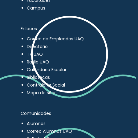
Facultades
Campus
Enlaces
Correo de Empleados UAQ
Directorio
TV UAQ
Radio UAQ
Calendario Escolar
Bibliotecas
Contraloría Social
Mapa de sitio
Comunidades
Alumnos
Correo Alumnos UAQ