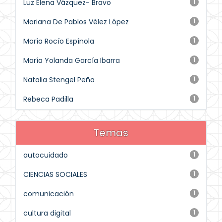
Luz Elena Vázquez- Bravo
1
Mariana De Pablos Vélez López
1
María Rocío Espínola
1
María Yolanda García Ibarra
1
Natalia Stengel Peña
1
Rebeca Padilla
1
Temas
autocuidado
1
CIENCIAS SOCIALES
1
comunicación
1
cultura digital
1