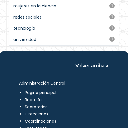
mujeres en la ciencia
1
redes sociales
1
tecnología
1
universidad
1
Volver arriba ∧
Administración Central
Página principal
Rectoría
Secretarios
Direcciones
Coordinaciones