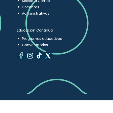
Solicitud Correo
Docentes
Administrativos
Educación Continua
Programas educativos
Convocatorias