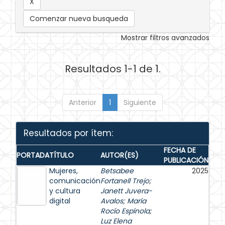
Comenzar nueva busqueda
Mostrar filtros avanzados
Resultados 1-1 de 1.
Anterior
1
Siguiente
Resultados por ítem:
FECHA DE
PORTADA
TÍTULO
AUTOR(ES)
PUBLICACIÓN
Mujeres,
Betsabee
2025
comunicación
Fortanell Trejo
;
y cultura
Janett Juvera-
digital
Avalos
;
María
Rocío Espínola
;
Luz Elena