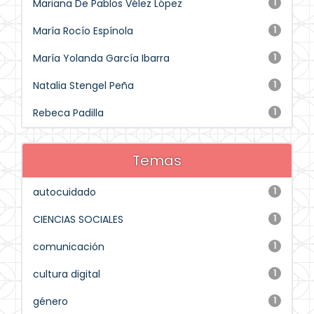
Mariana De Pablos Vélez López
1
María Rocío Espínola
1
María Yolanda García Ibarra
1
Natalia Stengel Peña
1
Rebeca Padilla
1
Temas
autocuidado
1
CIENCIAS SOCIALES
1
comunicación
1
cultura digital
1
género
1