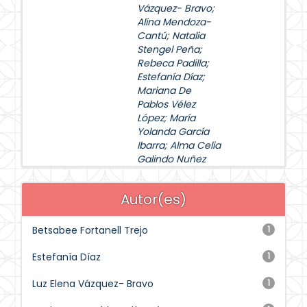
Vázquez- Bravo
;
Alina Mendoza-
Cantú
;
Natalia
Stengel Peña
;
Rebeca Padilla
;
Estefanía Díaz
;
Mariana De
Pablos Vélez
López
;
María
Yolanda García
Ibarra
;
Alma Celia
Galindo Nuñez
Autor(es)
Betsabee Fortanell Trejo
1
Estefanía Díaz
1
Luz Elena Vázquez- Bravo
1