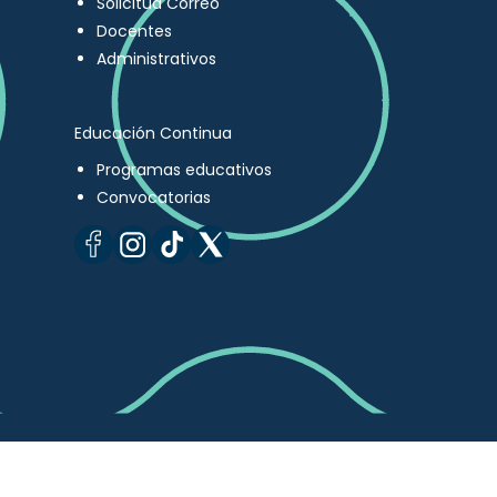
Solicitud Correo
Docentes
Administrativos
Educación Continua
Programas educativos
Convocatorias