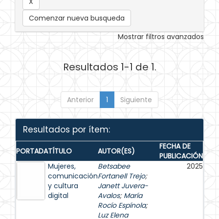
Comenzar nueva busqueda
Mostrar filtros avanzados
Resultados 1-1 de 1.
Anterior
1
Siguiente
Resultados por ítem:
FECHA DE
PORTADA
TÍTULO
AUTOR(ES)
PUBLICACIÓN
Mujeres,
Betsabee
2025
comunicación
Fortanell Trejo
;
y cultura
Janett Juvera-
digital
Avalos
;
María
Rocío Espínola
;
Luz Elena