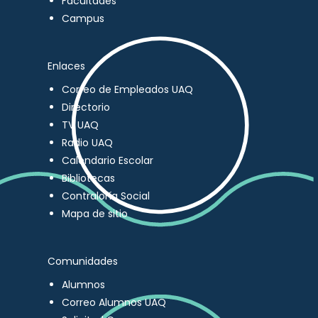
Facultades
Campus
Enlaces
Correo de Empleados UAQ
Directorio
TV UAQ
Radio UAQ
Calendario Escolar
Bibliotecas
Contraloría Social
Mapa de sitio
Comunidades
Alumnos
Correo Alumnos UAQ