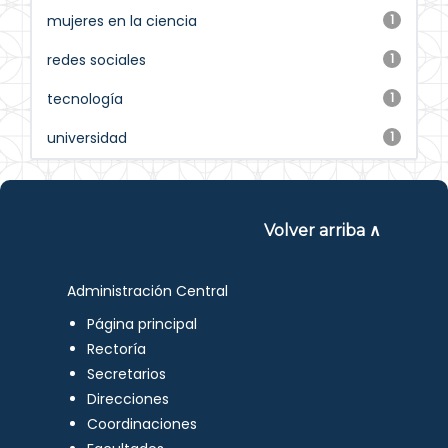
mujeres en la ciencia
1
redes sociales
1
tecnología
1
universidad
1
Volver arriba ∧
Administración Central
Página principal
Rectoría
Secretarios
Direcciones
Coordinaciones