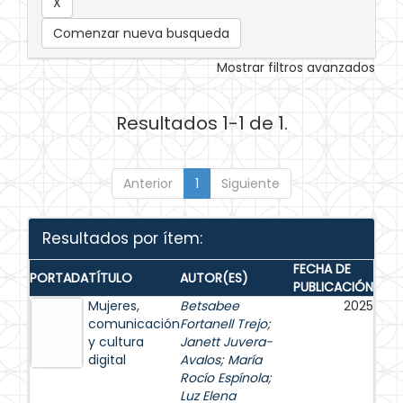
Comenzar nueva busqueda
Mostrar filtros avanzados
Resultados 1-1 de 1.
Anterior
1
Siguiente
Resultados por ítem:
FECHA DE
PORTADA
TÍTULO
AUTOR(ES)
PUBLICACIÓN
Mujeres,
Betsabee
2025
comunicación
Fortanell Trejo
;
y cultura
Janett Juvera-
digital
Avalos
;
María
Rocío Espínola
;
Luz Elena