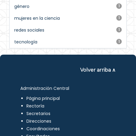
género
1
mujeres en la ciencia
1
redes sociales
1
tecnología
1
Volver arriba ∧
Administración Central
Página principal
Rectoría
Secretarios
Direcciones
Coordinaciones