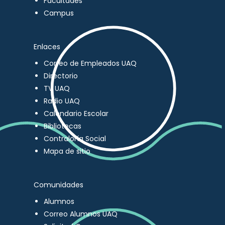
Facultades
Campus
Enlaces
Correo de Empleados UAQ
Directorio
TV UAQ
Radio UAQ
Calendario Escolar
Bibliotecas
Contraloría Social
Mapa de sitio
Comunidades
Alumnos
Correo Alumnos UAQ