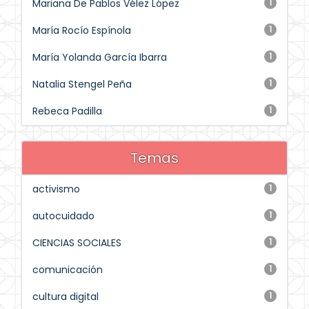
Mariana De Pablos Vélez López
1
María Rocío Espínola
1
María Yolanda García Ibarra
1
Natalia Stengel Peña
1
Rebeca Padilla
1
Temas
activismo
1
autocuidado
1
CIENCIAS SOCIALES
1
comunicación
1
cultura digital
1