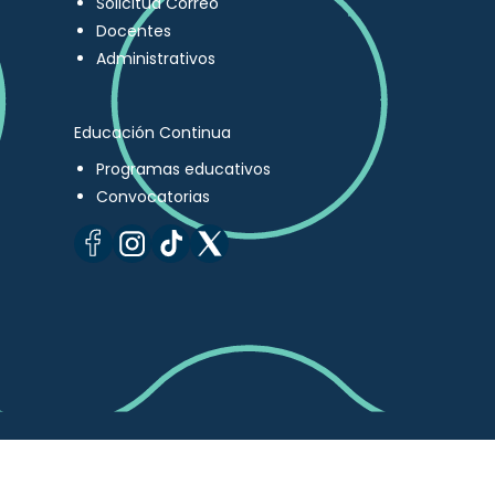
Solicitud Correo
Docentes
Administrativos
Educación Continua
Programas educativos
Convocatorias