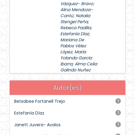
Vázquez- Bravo
;
Alina Mendoza-
Cantú
;
Natalia
Stengel Peña
;
Rebeca Padilla
;
Estefanía Díaz
;
Mariana De
Pablos Vélez
López
;
María
Yolanda García
Ibarra
;
Alma Celia
Galindo Nuñez
Autor(es)
Betsabee Fortanell Trejo
1
Estefanía Díaz
1
Janett Juvera- Avalos
1