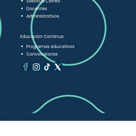
Solicitud Correo
Docentes
Administrativos
Educación Continua
Programas educativos
Convocatorias