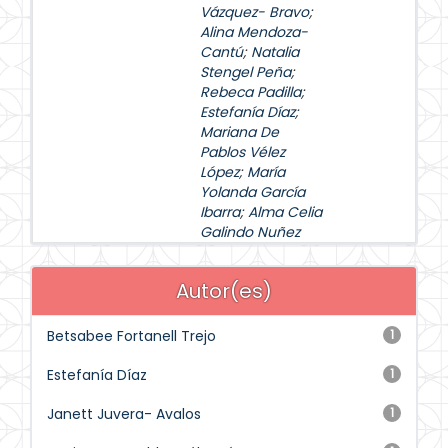
Vázquez- Bravo
;
Alina Mendoza-
Cantú
;
Natalia
Stengel Peña
;
Rebeca Padilla
;
Estefanía Díaz
;
Mariana De
Pablos Vélez
López
;
María
Yolanda García
Ibarra
;
Alma Celia
Galindo Nuñez
Autor(es)
Betsabee Fortanell Trejo
1
Estefanía Díaz
1
Janett Juvera- Avalos
1