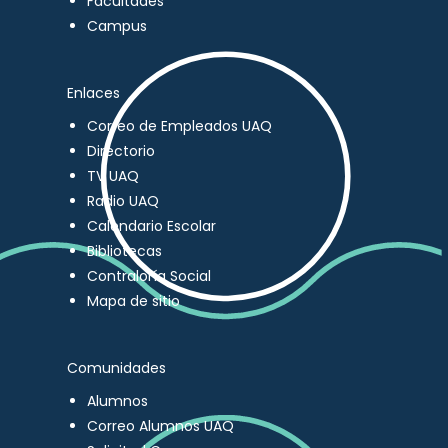
Facultades
Campus
Enlaces
Correo de Empleados UAQ
Directorio
TV UAQ
Radio UAQ
Calendario Escolar
Bibliotecas
Contraloría Social
Mapa de sitio
Comunidades
Alumnos
Correo Alumnos UAQ