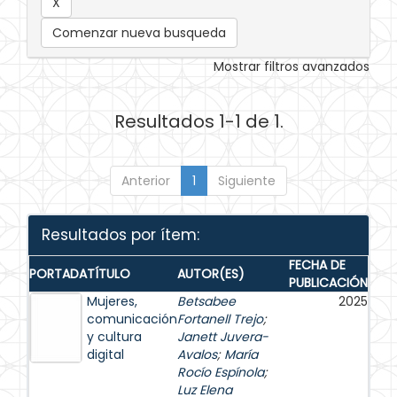
Comenzar nueva busqueda
Mostrar filtros avanzados
Resultados 1-1 de 1.
Anterior
1
Siguiente
Resultados por ítem:
FECHA DE
PORTADA
TÍTULO
AUTOR(ES)
PUBLICACIÓN
Mujeres,
Betsabee
2025
comunicación
Fortanell Trejo
;
y cultura
Janett Juvera-
digital
Avalos
;
María
Rocío Espínola
;
Luz Elena