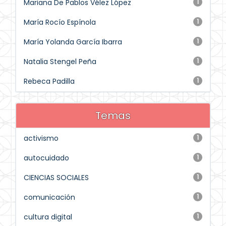
Mariana De Pablos Vélez López
1
María Rocío Espínola
1
María Yolanda García Ibarra
1
Natalia Stengel Peña
1
Rebeca Padilla
1
Temas
activismo
1
autocuidado
1
CIENCIAS SOCIALES
1
comunicación
1
cultura digital
1