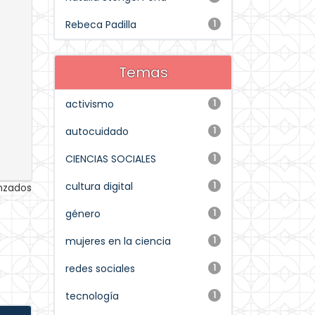
Rebeca Padilla
1
Temas
activismo
1
autocuidado
1
CIENCIAS SOCIALES
1
cultura digital
1
anzados
género
1
mujeres en la ciencia
1
redes sociales
1
tecnología
1