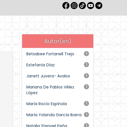
Autor(es)
Betsabee Fortanell Trejo
1
Estefanía Díaz
1
Janett Juvera- Avalos
1
Mariana De Pablos Vélez
1
López
María Rocío Espínola
1
María Yolanda García Ibarra
1
Natalia Stengel Peña
1