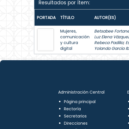
Resultados por ítem:
PORTADA
TÍTULO
AUTOR(ES)
Mujeres,
Betsabee Fortanel
comunicación
Luz Elena Vázque
y cultura
Rebeca Padilla
;
E
digital
Yolanda García Ib
Administración Central
Página principal
Rectoría
Secretarios
Direcciones