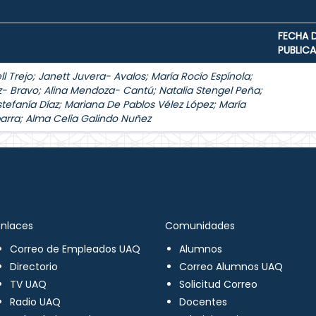
FECHA 
PUBLIC
l Trejo
;
Janett Juvera- Avalos
;
María Rocío Espínola
;
z- Bravo
;
Alina Mendoza- Cantú
;
Natalia Stengel Peña
;
stefanía Díaz
;
Mariana De Pablos Vélez López
;
María
arra
;
Alma Celia Galindo Nuñez
Enlaces
Comunidades
Correo de Empleados UAQ
Alumnos
Directorio
Correo Alumnos UAQ
TV UAQ
Solicitud Correo
Radio UAQ
Docentes